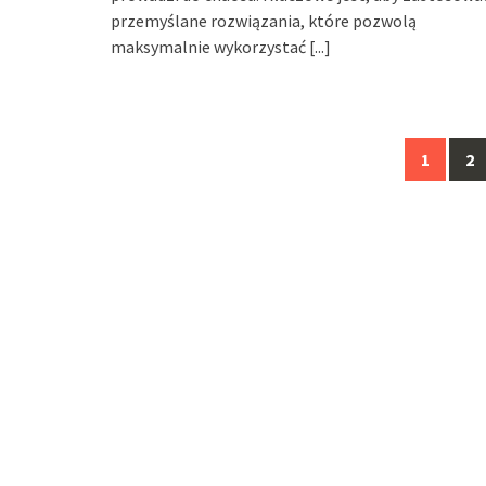
przemyślane rozwiązania, które pozwolą
maksymalnie wykorzystać
[...]
Posts
1
2
navigation