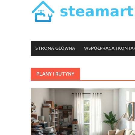
Skip
to
content
STRONA GŁÓWNA
WSPÓŁPRACA I KONTA
PLANY I RUTYNY