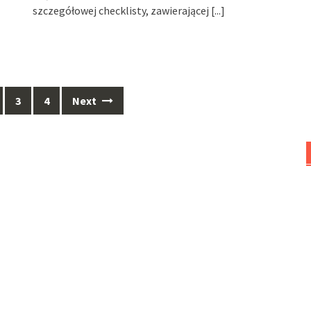
szczegółowej checklisty, zawierającej
[...]
3
4
Next