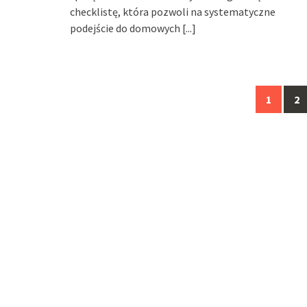
checklistę, która pozwoli na systematyczne
podejście do domowych
[...]
Posts
1
2
navigation