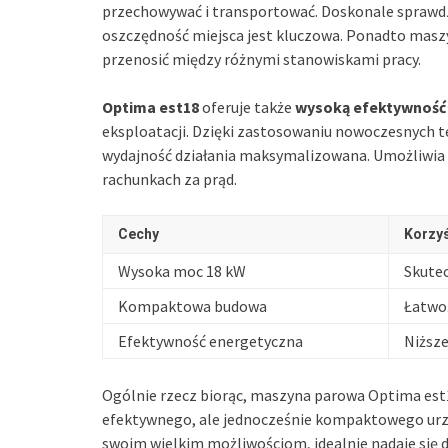
przechowywać i transportować. Doskonale sprawdzi
oszczędność miejsca jest kluczowa. Ponadto maszy
przenosić między różnymi stanowiskami pracy.
Optima est18
oferuje także
wysoką efektywność
eksploatacji. Dzięki zastosowaniu nowoczesnych te
wydajność działania maksymalizowana. Umożliwia t
rachunkach za prąd.
Cechy
Korzy
Wysoka moc 18 kW
Skute
Kompaktowa budowa
Łatwo
Efektywność energetyczna
Niższe
Ogólnie rzecz biorąc, maszyna parowa Optima est1
efektywnego, ale jednocześnie kompaktowego urzą
swoim wielkim możliwościom, idealnie nadaje się