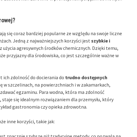
rowej?
tają się coraz bardziej popularne ze względu na swoje liczne
nżach. Jedną z najważniejszych korzyści jest
szybkie i
z użycia agresywnych środków chemicznych. Dzięki temu,
akże przyjazny dla środowiska, co jest szczególnie ważne w
 ich zdolność do docierania do
trudno dostępnych
się w szczelinach, na powierzchniach i w zakamarkach,
 zdawać egzaminu. Para wodna, która ma zdolność
, staje się idealnym rozwiązaniem dla przemysłu, który
rzykład gastronomia czy opieka zdrowotna.
 inne korzyści, takie jak:
est znacznie szybsze niż tradycyjne metody, co pozwala na