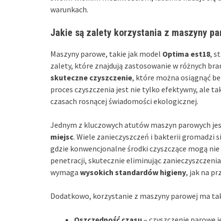
warunkach.
Jakie są zalety korzystania z maszyny pa
Maszyny parowe, takie jak model
Optima est18
, s
zalety, które znajdują zastosowanie w różnych bra
skuteczne czyszczenie
, które można osiągnąć be
proces czyszczenia jest nie tylko efektywny, ale t
czasach rosnącej świadomości ekologicznej.
Jednym z kluczowych atutów maszyn parowych jest
miejsc
. Wiele zanieczyszczeń i bakterii gromadzi 
gdzie konwencjonalne środki czyszczące mogą nie
penetracji, skutecznie eliminując zanieczyszczenia
wymaga
wysokich standardów higieny
, jak na p
Dodatkowo, korzystanie z maszyny parowej ma także
Oszczędność czasu
– czyszczenie parowe j