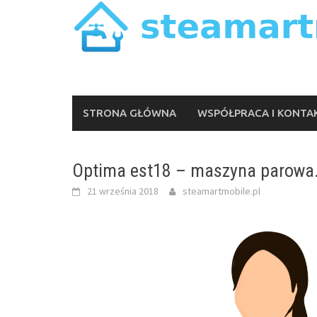
Skip
to
content
STRONA GŁÓWNA
WSPÓŁPRACA I KONTA
Optima est18 – maszyna parowa
21 września 2018
steamartmobile.pl