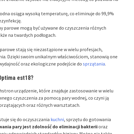
odna osiąga wysoką temperaturę, co eliminuje do 99,9%
ezynfekcję.
y parowe mogą być używane do czyszczenia różnych
akże na twardych podłogach.
parowe stają się niezastąpione w wielu profesjach,
nia. Dzięki swoim unikalnym właściwościom, stanowią one
e wydajność oraz ekologiczne podejście do
sprzątania
.
Optima est18?
stron urządzenie, które znajduje zastosowanie w wielu
wnego czyszczenia za pomocą pary wodnej, co czyni ją
przątających oraz różnych warsztatach.
tuje się do oczyszczania
kuchni
, sprzętu do gotowania
ania pary jest zdolność do eliminacji bakterii
oraz
aniu odpowiednich standardów higieny. Można nią także