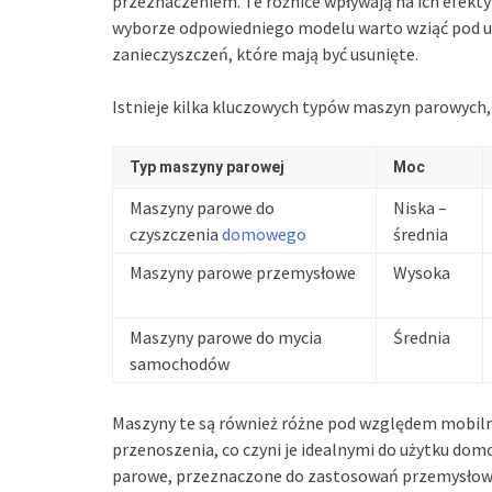
przeznaczeniem. Te różnice wpływają na ich efekt
wyborze odpowiedniego modelu warto wziąć pod u
zanieczyszczeń, które mają być usunięte.
Istnieje kilka kluczowych typów maszyn parowych, 
Typ maszyny parowej
Moc
Maszyny parowe do
Niska –
czyszczenia
domowego
średnia
Maszyny parowe przemysłowe
Wysoka
Maszyny parowe do mycia
Średnia
samochodów
Maszyny te są również różne pod względem mobiln
przenoszenia, co czyni je idealnymi do użytku do
parowe, przeznaczone do zastosowań przemysłowy