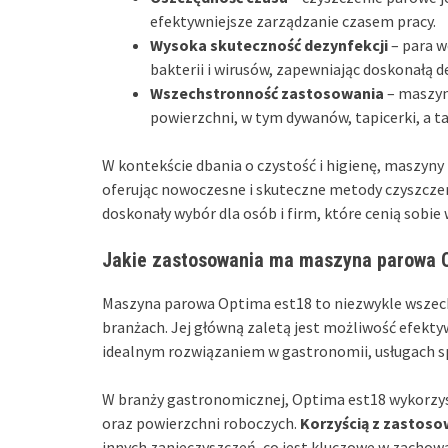
efektywniejsze zarządzanie czasem pracy.
Wysoka skuteczność dezynfekcji
– para w
bakterii i wirusów, zapewniając doskonałą d
Wszechstronność zastosowania
– maszyn
powierzchni, w tym dywanów, tapicerki, a t
W kontekście dbania o czystość i higienę, maszyny 
oferując nowoczesne i skuteczne metody czyszcze
doskonały wybór dla osób i firm, które cenią sobi
Jakie zastosowania ma maszyna parowa 
Maszyna parowa Optima est18 to niezwykle wszech
branżach. Jej główną zaletą jest możliwość efekty
idealnym rozwiązaniem w gastronomii, usługach s
W branży gastronomicznej, Optima est18 wykorzys
oraz powierzchni roboczych.
Korzyścią z zastosow
innych zanieczyszczeń, co jest kluczowe w zachow