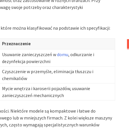
ywność oraz zastosowanie w różnych branżach. Przy
wagę swoje potrzeby oraz charakterystyki
które można klasyfikować na podstawie ich specyfikacji:
Przeznaczenie
Usuwanie zanieczyszczeń w
domu
, odkurzanie i
dezynfekcja powierzchni
Czyszczenie w przemyśle, eliminacja tłuszczu i
chemikaliów
Mycie wnętrza i karoserii pojazdów, usuwanie
zanieczyszczeń mechanicznych
ości. Niektóre modele są kompaktowe i łatwe do
mowego lub w mniejszych firmach. Z kolei większe maszyny
ch, często wymagają specjalistycznych warunków