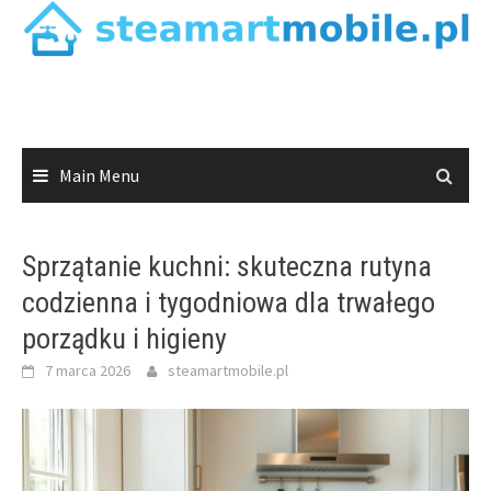
Skip
to
content
Main Menu
Sprzątanie kuchni: skuteczna rutyna
codzienna i tygodniowa dla trwałego
porządku i higieny
7 marca 2026
steamartmobile.pl