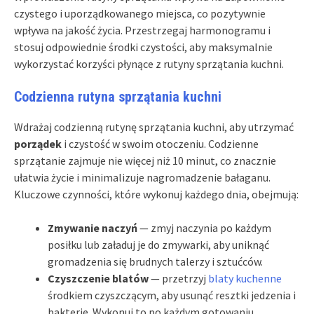
czystego i uporządkowanego miejsca, co pozytywnie
wpływa na jakość życia. Przestrzegaj harmonogramu i
stosuj odpowiednie środki czystości, aby maksymalnie
wykorzystać korzyści płynące z rutyny sprzątania kuchni.
Codzienna rutyna sprzątania kuchni
Wdrażaj codzienną rutynę sprzątania kuchni, aby utrzymać
porządek
i czystość w swoim otoczeniu. Codzienne
sprzątanie zajmuje nie więcej niż 10 minut, co znacznie
ułatwia życie i minimalizuje nagromadzenie bałaganu.
Kluczowe czynności, które wykonuj każdego dnia, obejmują:
Zmywanie naczyń
— zmyj naczynia po każdym
posiłku lub załaduj je do zmywarki, aby uniknąć
gromadzenia się brudnych talerzy i sztućców.
Czyszczenie blatów
— przetrzyj
blaty kuchenne
środkiem czyszczącym, aby usunąć resztki jedzenia i
bakterie. Wykonuj to po każdym gotowaniu.