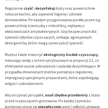
Regularnie
czyść
i
dezynfekuj
blaty oraz powierzchnie
robocze kuchni, aby zapewnić higienę i zdrowie
domowników. Po każdym przygotowaniu posiłku przetrzyj
powierzchnię ściereczką z mikrofibry, najlepiej o
właściwościach antybakteryjnych. Użyj bezpiecznych dla
żywności płynów czyszczących, unikając agresywnych
detergentów, które mogą zanieczyścić żywność.
Możesz także stworzyć
ekologiczny środek czyszczący
,
mieszając wodę z octem spirytusowym w proporcji 2:1, co
efektywnie usunie zabrudzenia i zadziała dezynfekująco. W
przypadku drewnianych blatów pamiętaj o regularnej
impregnacji specjalnymi preparatami, które zapobiegają
wilgoci i zabrudzeniom.
Aby utrzymać porządek,
usuń zbędne przedmioty
z blatu
przed rozpoczęciem gotowania. Po każdej czynności
kuchennej staraj się
niezwłocznie
umyć i odłożyć używane