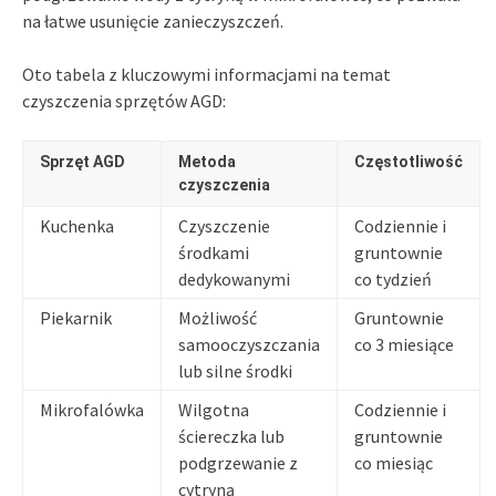
na łatwe usunięcie zanieczyszczeń.
Oto tabela z kluczowymi informacjami na temat
czyszczenia sprzętów AGD:
Sprzęt AGD
Metoda
Częstotliwość
czyszczenia
Kuchenka
Czyszczenie
Codziennie i
środkami
gruntownie
dedykowanymi
co tydzień
Piekarnik
Możliwość
Gruntownie
samooczyszczania
co 3 miesiące
lub silne środki
Mikrofalówka
Wilgotna
Codziennie i
ściereczka lub
gruntownie
podgrzewanie z
co miesiąc
cytryną