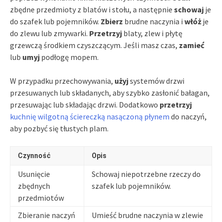
zbędne przedmioty z blatów i stołu, a następnie
schowaj
je
do szafek lub pojemników.
Zbierz
brudne naczynia i
włóż
je
do zlewu lub zmywarki.
Przetrzyj
blaty, zlew i płytę
grzewczą środkiem czyszczącym. Jeśli masz czas,
zamieć
lub
umyj
podłogę mopem.
W przypadku przechowywania,
użyj
systemów drzwi
przesuwanych lub składanych, aby szybko zasłonić bałagan,
przesuwając lub składając drzwi. Dodatkowo
przetrzyj
kuchnię wilgotną ściereczką nasączoną płynem
do naczyń,
aby pozbyć się tłustych plam.
Czynność
Opis
Usunięcie
Schowaj niepotrzebne rzeczy do
zbędnych
szafek lub pojemników.
przedmiotów
Zbieranie naczyń
Umieść brudne naczynia w zlewie