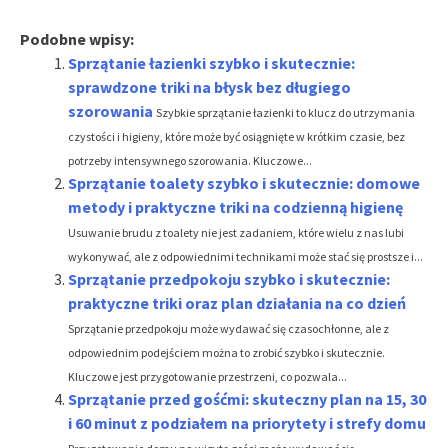
Podobne wpisy:
Sprzątanie łazienki szybko i skutecznie:
sprawdzone triki na błysk bez długiego
szorowania
Szybkie sprzątanie łazienki to klucz do utrzymania
czystości i higieny, które może być osiągnięte w krótkim czasie, bez
potrzeby intensywnego szorowania. Kluczowe...
Sprzątanie toalety szybko i skutecznie: domowe
metody i praktyczne triki na codzienną higienę
Usuwanie brudu z toalety nie jest zadaniem, które wielu z nas lubi
wykonywać, ale z odpowiednimi technikami może stać się prostsze i...
Sprzątanie przedpokoju szybko i skutecznie:
praktyczne triki oraz plan działania na co dzień
Sprzątanie przedpokoju może wydawać się czasochłonne, ale z
odpowiednim podejściem można to zrobić szybko i skutecznie.
Kluczowe jest przygotowanie przestrzeni, co pozwala...
Sprzątanie przed gośćmi: skuteczny plan na 15, 30
i 60 minut z podziałem na priorytety i strefy domu