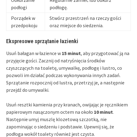
podłogi
podłogę.
Porządek w
Stwórz przestrzeń na rzeczy gości
przedpokoju
oraz miejsce do siedzenia.
Ekspresowe sprzątanie łazienki
Usuń bałagan w łazience w
15 minut
, aby przygotować ją na
przyjęcie gości. Zacznij od natryśnięcia środków
czyszczących na toaletę, umywalkę, podłogę i lustro, co
pozwoli im działać podczas wykonywania innych zadań.
Sprzątanie rozpocznij od lustra, przetrzyj je, a następnie
przejdź do umywalki.
Usuń resztki kamienia przy kranach, owijając je ręcznikiem
papierowym nasączonym octem na około
10 minut
.
Następnie umyj muszlę klozetową szczotką, nie
zapominając o siedzeniu i podstawie. Upewnij się, że
podłoga wokół toalety również jest czysta.