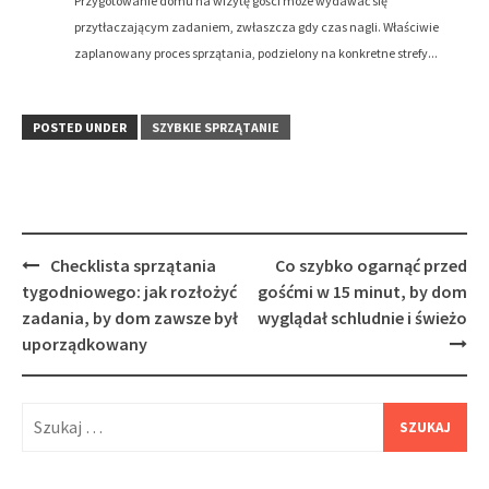
Przygotowanie domu na wizytę gości może wydawać się
przytłaczającym zadaniem, zwłaszcza gdy czas nagli. Właściwie
zaplanowany proces sprzątania, podzielony na konkretne strefy...
POSTED UNDER
SZYBKIE SPRZĄTANIE
Post
Checklista sprzątania
Co szybko ogarnąć przed
navigation
tygodniowego: jak rozłożyć
gośćmi w 15 minut, by dom
zadania, by dom zawsze był
wyglądał schludnie i świeżo
uporządkowany
Szukaj: