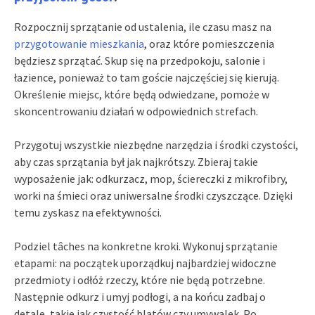
Rozpocznij sprzątanie od ustalenia, ile czasu masz na
przygotowanie mieszkania
, oraz które pomieszczenia
będziesz sprzątać. Skup się na przedpokoju, salonie i
łazience, ponieważ to tam goście najczęściej się kierują.
Określenie miejsc, które będą odwiedzane, pomoże w
skoncentrowaniu działań w odpowiednich strefach.
Przygotuj wszystkie niezbędne narzędzia i środki czystości,
aby czas sprzątania był jak najkrótszy. Zbieraj takie
wyposażenie jak: odkurzacz, mop, ściereczki z mikrofibry,
worki na śmieci oraz uniwersalne środki czyszczące. Dzięki
temu zyskasz na efektywności.
Podziel tâches na konkretne kroki. Wykonuj sprzątanie
etapami: na początek uporządkuj najbardziej widoczne
przedmioty i odłóż rzeczy, które nie będą potrzebne.
Następnie odkurz i umyj podłogi, a na końcu zadbaj o
detale, takie jak czystość blatów czy umywalek. Po