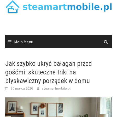
Skip
to
content
Main Menu
Jak szybko ukryć bałagan przed
gośćmi: skuteczne triki na
błyskawiczny porządek w domu
30 marca 2026
steamartmobile.pl