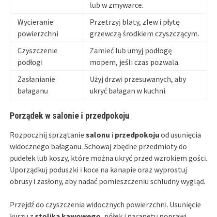
lub w zmywarce.
Wycieranie
Przetrzyj blaty, zlew i płytę
powierzchni
grzewczą środkiem czyszczącym.
Czyszczenie
Zamieć lub umyj podłogę
podłogi
mopem, jeśli czas pozwala.
Zasłanianie
Użyj drzwi przesuwanych, aby
bałaganu
ukryć bałagan w kuchni.
Porządek w salonie i przedpokoju
Rozpocznij sprzątanie
salonu
i
przedpokoju
od usunięcia
widocznego bałaganu. Schowaj zbędne przedmioty do
pudełek lub koszy, które można ukryć przed wzrokiem gości.
Uporządkuj poduszki i koce na kanapie oraz wyprostuj
obrusy i zasłony, aby nadać pomieszczeniu schludny wygląd.
Przejdź do czyszczenia widocznych powierzchni. Usunięcie
kurzu z
stolika kawowego
, półek i parapetu poprawi