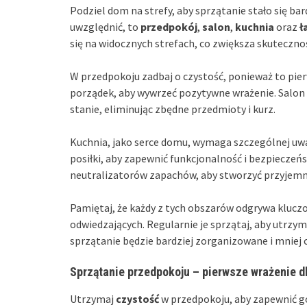
Podziel dom na strefy, aby sprzątanie stało się ba
uwzględnić, to
przedpokój
,
salon
,
kuchnia
oraz
ł
się na widocznych strefach, co zwiększa skuteczno
W przedpokoju zadbaj o czystość, ponieważ to pie
porządek, aby wywrzeć pozytywne wrażenie. Salon 
stanie, eliminując zbędne przedmioty i kurz.
Kuchnia, jako serce domu, wymaga szczególnej uwa
posiłki, aby zapewnić funkcjonalność i bezpiecze
neutralizatorów zapachów, aby stworzyć przyjemn
Pamiętaj, że każdy z tych obszarów odgrywa kluc
odwiedzających. Regularnie je sprzątaj, aby utrzym
sprzątanie będzie bardziej zorganizowane i mniej
Sprzątanie przedpokoju – pierwsze wrażenie d
Utrzymaj
czystość
w przedpokoju, aby zapewnić 