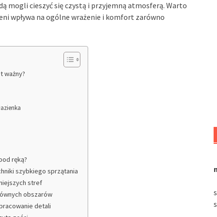
ą mogli cieszyć się czystą i przyjemną atmosferą. Warto
eni wpływa na ogólne wrażenie i komfort zarówno
st ważny?
łazienka
pod ręką?
chniki szybkiego sprzątania
niejszych stref
 głównych obszarów
opracowanie detali