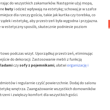
ierając do wszystkich zakamarków. Następnie użyj mopa,
ane
buty
i odzież wpływają na estetykę; schowaj je w szafce
miejsce dla rzeczy gościa, takie jak kurtka czy torebka, co
ządek i estetykę, aby przestrzeń była wygodna i przyjazna.
e w estetyczny sposób, skutecznie podniesie poziom
ortowo podczas wizyt. Uporządkuj przestrzeń, eliminując
jście do dekoracji. Zastosowanie mebli z funkcją
fladami
czy
sofy z pojemnikami
, ułatwi
organizację i
dmiotów i regularnie czyść powierzchnie. Dodaj do salonu
estetykę wnętrza. Zaangażowanie wszystkich domowników
eni i zwiększy komfort dla wszystkich gości.