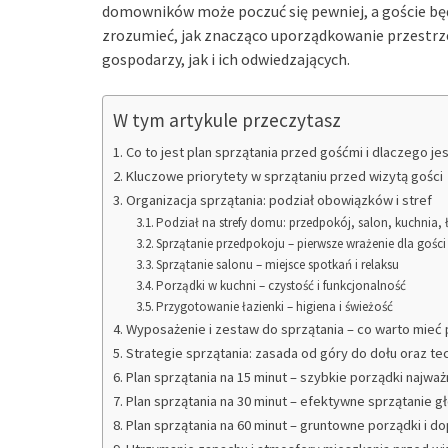
domowników może poczuć się pewniej, a goście będ
zrozumieć, jak znacząco uporządkowanie przestrz
gospodarzy, jak i ich odwiedzających.
W tym artykule przeczytasz
Co to jest plan sprzątania przed gośćmi i dlaczego je
Kluczowe priorytety w sprzątaniu przed wizytą gości
Organizacja sprzątania: podział obowiązków i stref
Podział na strefy domu: przedpokój, salon, kuchnia, 
Sprzątanie przedpokoju – pierwsze wrażenie dla gości
Sprzątanie salonu – miejsce spotkań i relaksu
Porządki w kuchni – czystość i funkcjonalność
Przygotowanie łazienki – higiena i świeżość
Wyposażenie i zestaw do sprzątania – co warto mieć 
Strategie sprzątania: zasada od góry do dołu oraz te
Plan sprzątania na 15 minut – szybkie porządki najważ
Plan sprzątania na 30 minut – efektywne sprzątanie
Plan sprzątania na 60 minut – gruntowne porządki i d