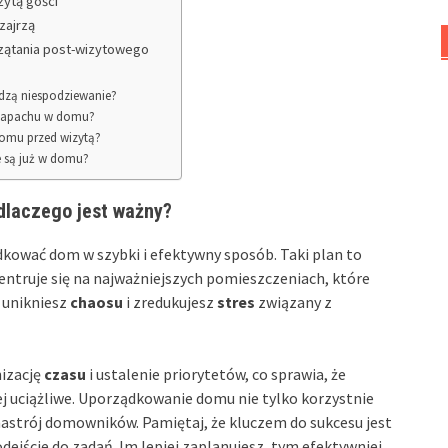
zytą gości
zajrzą
rzątania post-wizytowego
odzą niespodziewanie?
a zapachu w domu?
domu przed wizytą?
e są już w domu?
 dlaczego jest ważny?
kować dom w szybki i efektywny sposób. Taki plan to
entruje się na najważniejszych pomieszczeniach, które
 unikniesz
chaosu
i zredukujesz
stres
związany z
izację
czasu
i ustalenie priorytetów, co sprawia, że
j uciążliwe. Uporządkowanie domu nie tylko korzystnie
nastrój domowników. Pamiętaj, że kluczem do sukcesu jest
ejście do zadań. Im lepiej zaplanujesz, tym efektywniej