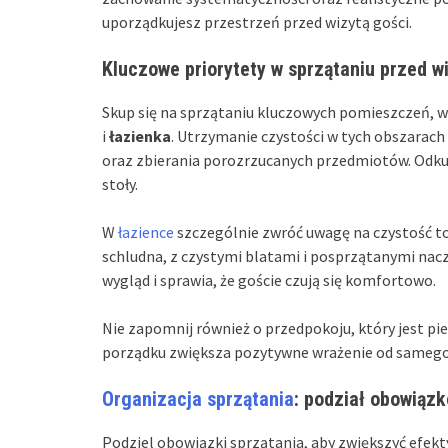
uporządkujesz przestrzeń przed wizytą gości.
Kluczowe priorytety w sprzątaniu przed w
Skup się na sprzątaniu kluczowych pomieszczeń, w
i
łazienka
. Utrzymanie czystości w tych obszarach
oraz zbierania porozrzucanych przedmiotów. Odkurz
stoły.
W
łazience
szczególnie zwróć uwagę na czystość t
schludna, z czystymi blatami i posprzątanymi na
wygląd i sprawia, że goście czują się komfortowo.
Nie zapomnij również o przedpokoju, który jest p
porządku zwiększa pozytywne wrażenie od samego
Organizacja sprzątania
: podział obowiązk
Podziel obowiązki sprzątania, aby zwiększyć efekt