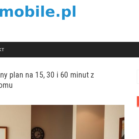
KT
y plan na 15, 30 i 60 minut z
S
domu