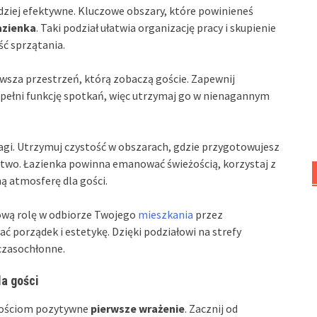
rdziej efektywne. Kluczowe obszary, które powinieneś
azienka
. Taki podział ułatwia organizację pracy i skupienie
ść sprzątania.
rwsza przestrzeń, którą zobaczą goście. Zapewnij
pełni funkcję spotkań, więc utrzymaj go w nienagannym
gi. Utrzymuj czystość w obszarach, gdzie przygotowujesz
ństwo. Łazienka powinna emanować świeżością, korzystaj z
ą atmosferę dla gości.
zową rolę w odbiorze Twojego
mieszkania
przez
ać porządek i estetykę. Dzięki podziałowi na strefy
 czasochłonne.
la gości
gościom pozytywne
pierwsze wrażenie
. Zacznij od