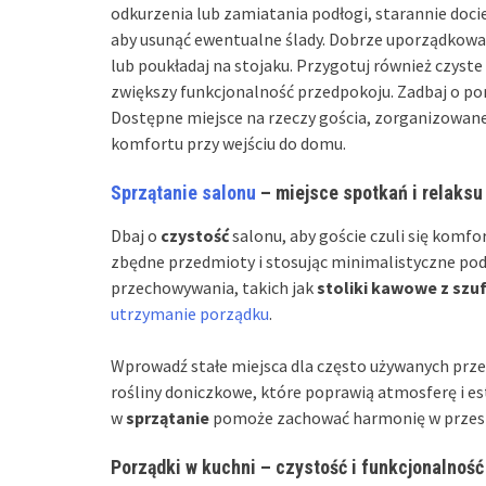
odkurzenia lub zamiatania podłogi, starannie doc
aby usunąć ewentualne ślady. Dobrze uporządkow
lub poukładaj na stojaku. Przygotuj również czyste 
zwiększy funkcjonalność przedpokoju. Zadbaj o por
Dostępne miejsce na rzeczy gościa, zorganizowan
komfortu przy wejściu do domu.
Sprzątanie salonu
– miejsce spotkań i relaksu
Dbaj o
czystość
salonu, aby goście czuli się komf
zbędne przedmioty i stosując minimalistyczne pode
przechowywania, takich jak
stoliki kawowe z szu
utrzymanie porządku
.
Wprowadź stałe miejsca dla często używanych prze
rośliny doniczkowe, które poprawią atmosferę i 
w
sprzątanie
pomoże zachować harmonię w przestrz
Porządki w kuchni – czystość i funkcjonalność