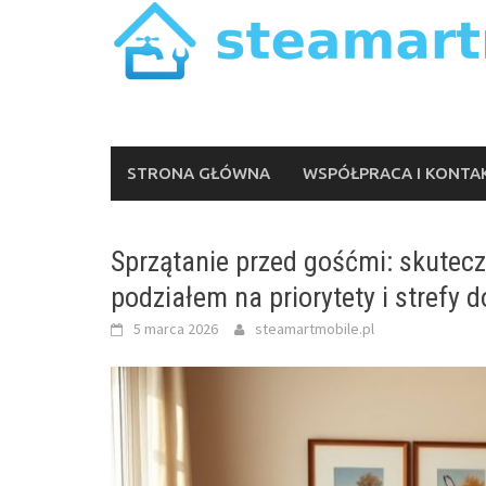
Skip
to
content
STRONA GŁÓWNA
WSPÓŁPRACA I KONTA
Sprzątanie przed gośćmi: skuteczn
podziałem na priorytety i strefy 
5 marca 2026
steamartmobile.pl