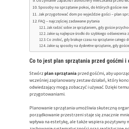
Utrzymanie zapachu i atmosfery mieszkania przed wi
Sposoby na sprzątanie pokoi, do których goście nie 
Jak przygotować dom po wyjeździe gości – plan sp
FAQ – najczęściej zadawane pytania
Jak radzić sobie ze sprzątaniem, gdy goście przych
Jakie są najlepsze środki do szybkiego odświeżeni
Co zrobić, gdy brakuje czasu na sprzątanie całego 
Jakie są sposoby na dyskretne sprzątanie, gdy gości
Co to jest plan sprzątania przed gośćmi i
Stwórz
plan sprzątania
przed gośćmi, aby uporząd
wcześniej zaplanowany zestaw działań, który konc
odwiedzający mogą zobaczyć i używać. Dzięki temu
przygotowaniami.
Planowanie sprzątania umożliwia skuteczną organ
porządkowanie przestrzeni staje się znacznie mnie
wpływa na estetykę, ale także wspiera pozytywny 
zachowanie systematyczności oraz realistyczne pod