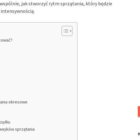
 wspólnie, jak stworzyć rytm sprzątania, który będzie
ą intensywnością.
acować?
łania okresowe
rządku
nawyków sprzątania