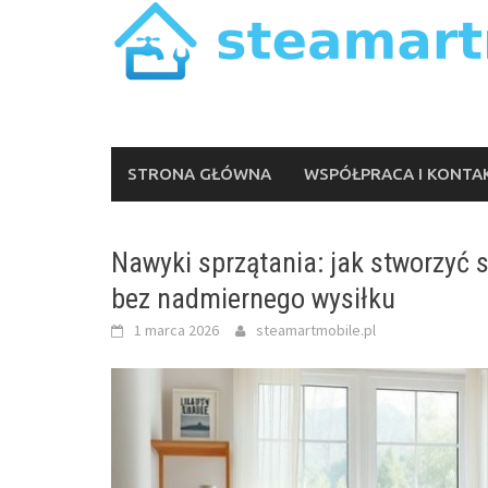
Skip
to
content
STRONA GŁÓWNA
WSPÓŁPRACA I KONTA
Nawyki sprzątania: jak stworzyć
bez nadmiernego wysiłku
1 marca 2026
steamartmobile.pl