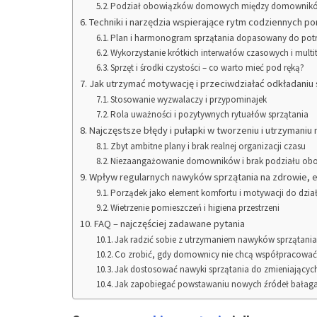
Podział obowiązków domowych między domownik
Techniki i narzędzia wspierające rytm codziennych p
Plan i harmonogram sprzątania dopasowany do pot
Wykorzystanie krótkich interwałów czasowych i multi
Sprzęt i środki czystości – co warto mieć pod ręką?
Jak utrzymać motywację i przeciwdziałać odkładaniu 
Stosowanie wyzwalaczy i przypominajek
Rola uważności i pozytywnych rytuałów sprzątania
Najczęstsze błędy i pułapki w tworzeniu i utrzymani
Zbyt ambitne plany i brak realnej organizacji czasu
Niezaangażowanie domowników i brak podziału ob
Wpływ regularnych nawyków sprzątania na zdrowie, 
Porządek jako element komfortu i motywacji do dzia
Wietrzenie pomieszczeń i higiena przestrzeni
FAQ – najczęściej zadawane pytania
Jak radzić sobie z utrzymaniem nawyków sprzątani
Co zrobić, gdy domownicy nie chcą współpracować
Jak dostosować nawyki sprzątania do zmieniających
Jak zapobiegać powstawaniu nowych źródeł bałag