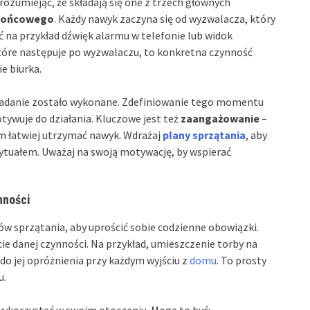
zumiejąc, że składają się one z trzech głównych
końcowego
. Każdy nawyk zaczyna się od wyzwalacza, który
 na przykład dźwięk alarmu w telefonie lub widok
tóre następuje po wyzwalaczu, to konkretna czynność
e biurka.
adanie zostało wykonane. Zdefiniowanie tego momentu
tywuje do działania. Kluczowe jest też
zaangażowanie
–
m łatwiej utrzymać nawyk. Wdrażaj
plany sprzątania
, aby
ytuałem. Uważaj na swoją motywację, by wspierać
nności
w sprzątania, aby uprościć sobie codzienne obowiązki.
ie danej czynności. Na przykład, umieszczenie torby na
do jej opróżnienia przy każdym wyjściu z
domu
. To prosty
u.
wykorzystać w swoim otoczeniu. Mogą to być: