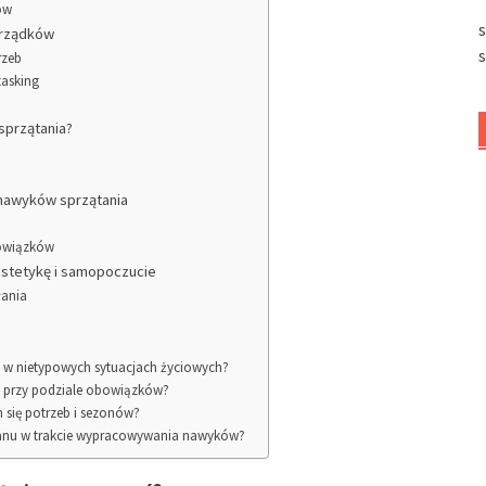
ów
orządków
rzeb
tasking
sprzątania?
u nawyków sprzątania
owiązków
estetykę i samopoczucie
łania
a w nietypowych sytuacjach życiowych?
 przy podziale obowiązków?
 się potrzeb i sezonów?
anu w trakcie wypracowywania nawyków?