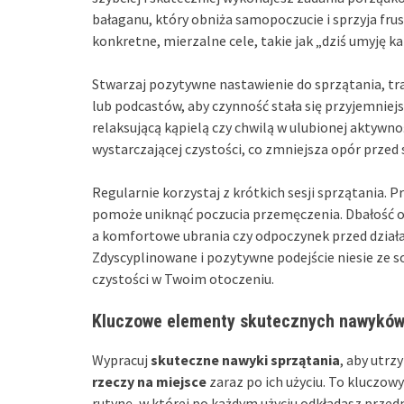
bałaganu, który obniża samopoczucie i sprzyja frus
konkretne, mierzalne cele, takie jak „dziś umyję k
Stwarzaj pozytywne nastawienie do sprzątania, trakt
lub podcastów, aby czynność stała się przyjemniej
relaksującą kąpielą czy chwilą w ulubionej aktywno
wystarczającej czystości, co zmniejsza opór przed
Regularnie korzystaj z krótkich sesji sprzątania. 
pomoże uniknąć poczucia przemęczenia. Dbałość o w
a komfortowe ubrania czy odpoczynek przed dział
Zdyscyplinowane i pozytywne podejście niesie ze s
czystości w Twoim otoczeniu.
Kluczowe elementy skutecznych nawyków
Wypracuj
skuteczne nawyki sprzątania
, aby utr
rzeczy na miejsce
zaraz po ich użyciu. To kluczow
rutynę, w której po każdym użyciu odkładasz przedm