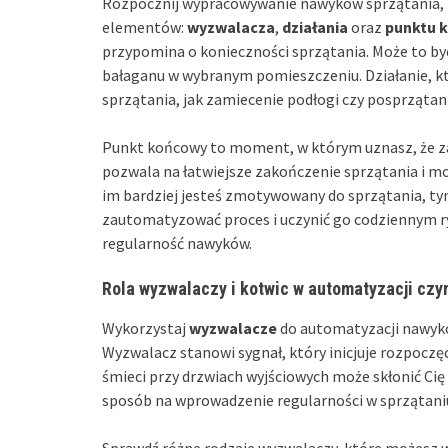
Rozpocznij wypracowywanie nawyków sprzątania, ro
elementów:
wyzwalacza
,
działania
oraz
punktu 
przypomina o konieczności sprzątania. Może to być
bałaganu w wybranym pomieszczeniu. Działanie, k
sprzątania, jak zamiecenie podłogi czy posprzątani
Punkt końcowy to moment, w którym uznasz, że z
pozwala na łatwiejsze zakończenie sprzątania i mo
im bardziej jesteś zmotywowany do sprzątania, ty
zautomatyzować proces i uczynić go codziennym r
regularność nawyków.
Rola wyzwalaczy i kotwic w automatyzacji czy
Wykorzystaj
wyzwalacze
do automatyzacji nawykó
Wyzwalacz stanowi sygnał, który inicjuje rozpoczęc
śmieci przy drzwiach wyjściowych może skłonić Cię 
sposób na wprowadzenie regularności w sprzątani
Sprawdź różne rodzaje wyzwalaczy, które możesz 