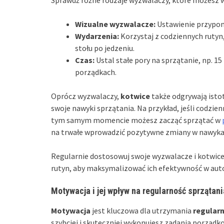
Wizualne wyzwalacze:
Ustawienie przypom
Wydarzenia:
Korzystaj z codziennych rutyn
stołu po jedzeniu.
Czas:
Ustal stałe pory na sprzątanie, np. 1
porządkach.
Oprócz wyzwalaczy,
kotwice
także odgrywają istot
swoje nawyki sprzątania. Na przykład, jeśli codzie
tym samym momencie możesz zacząć sprzątać w
na trwałe wprowadzić pozytywne zmiany w nawyka
Regularnie dostosowuj swoje wyzwalacze i kotwice
rutyn, aby maksymalizować ich efektywność w auto
Motywacja i jej wpływ na regularność sprzątani
Motywacja
jest kluczowa dla utrzymania
regularn
szybciej i skuteczniej wykonujesz zadania porząd