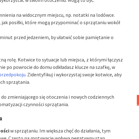
nienia na widocznym miejscu, np. notatki na lodówce.
, jak posiłki, które mogą przypominać o sprzątaniu wokół
5 minut przed jedzeniem, by ułatwić sobie pamiętanie o
ną rolę. Kotwice to sytuacje lub miejsca, z którymi łączysz
nnie po powrocie do domu odkładasz klucze na szafkę, w
przedpokoju
. Zidentyfikuj i wykorzystaj swoje kotwice, aby
ch sprzątania.
 do zmieniającego się otoczenia i nowych codziennych
matyzacji czynności sprzątania.
a
ości
w sprzątaniu. Im większa chęć do działania, tym
kowe. Często na motywację wpływa negatywny stan