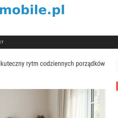
KT
 skuteczny rytm codziennych porządków
S