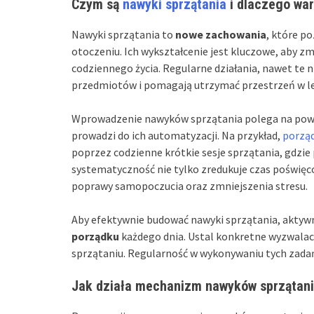
Czym są
nawyki sprzątania
i dlaczego war
Nawyki sprzątania to
nowe zachowania
, które p
otoczeniu. Ich wykształcenie jest kluczowe, aby 
codziennego życia. Regularne działania, nawet te n
przedmiotów i pomagają utrzymać przestrzeń w l
Wprowadzenie nawyków sprzątania polega na powta
prowadzi do ich automatyzacji. Na przykład,
porzą
poprzez codzienne krótkie sesje sprzątania, gdzi
systematyczność nie tylko zredukuje czas poświęcon
poprawy samopoczucia oraz zmniejszenia stresu.
Aby efektywnie budować nawyki sprzątania, aktyw
porządku
każdego dnia. Ustal konkretne wyzwalac
sprzątaniu. Regularność w wykonywaniu tych zadań
Jak działa mechanizm nawyków sprzątan