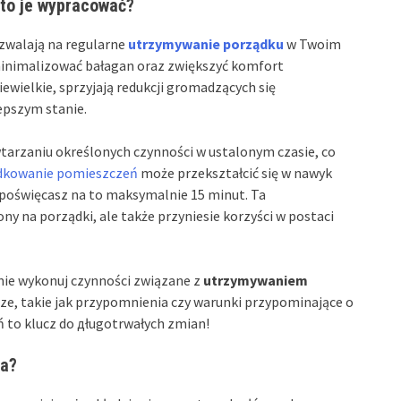
to je wypracować?
ozwalają na regularne
utrzymywanie porządku
w Twoim
zminimalizować bałagan oraz zwiększyć komfort
iewielkie, sprzyjają redukcji gromadzących się
epszym stanie.
rzaniu określonych czynności w ustalonym czasie, co
dkowanie pomieszczeń
może przekształcić się w nawyk
e poświęcasz na to maksymalnie 15 minut. Ta
y na porządki, ale także przyniesie korzyści w postaci
nie wykonuj czynności związane z
utrzymywaniem
ze, takie jak przypomnienia czy warunki przypominające o
 to klucz do дługotrwałych zmian!
ia?