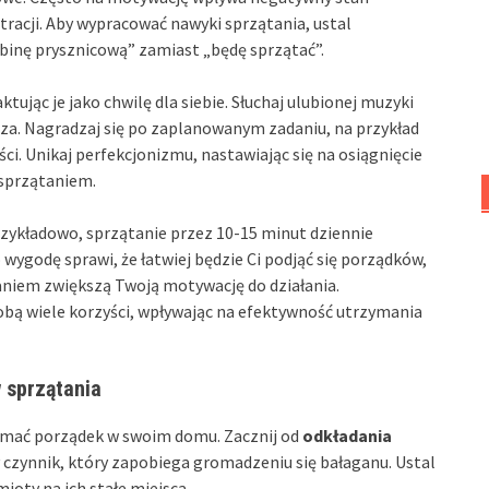
tracji. Aby wypracować nawyki sprzątania, ustal
abinę prysznicową” zamiast „będę sprzątać”.
ując je jako chwilę dla siebie. Słuchaj ulubionej muzyki
sza. Nagradzaj się po zaplanowanym zadaniu, na przykład
ści. Unikaj perfekcjonizmu, nastawiając się na osiągnięcie
 sprzątaniem.
Przykładowo, sprzątanie przez 10-15 minut dziennie
ygodę sprawi, że łatwiej będzie Ci podjąć się porządków,
aniem zwiększą Twoją motywację do działania.
obą wiele korzyści, wpływając na efektywność utrzymania
 sprzątania
zymać porządek w swoim domu. Zacznij od
odkładania
y czynnik, który zapobiega gromadzeniu się bałaganu. Ustal
ioty na ich stałe miejsca.