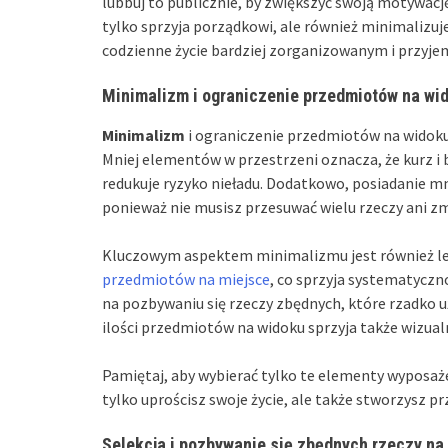
lubbuj to publicznie, by zwiększyć swoją motywacj
tylko sprzyja porządkowi, ale również minimalizuj
codzienne życie bardziej zorganizowanym i przyj
Minimalizm i ograniczenie przedmiotów na wi
Minimalizm
i ograniczenie przedmiotów na widoku
Mniej elementów w przestrzeni oznacza, że kurz i 
redukuje ryzyko nieładu. Dodatkowo, posiadanie mn
ponieważ nie musisz przesuwać wielu rzeczy ani z
Kluczowym aspektem minimalizmu jest również lep
przedmiotów na miejsce
, co sprzyja systematyczn
na pozbywaniu się rzeczy zbędnych, które rzadko 
ilości przedmiotów na widoku sprzyja także wizualn
Pamiętaj, aby wybierać tylko te elementy wyposaże
tylko uprościsz swoje życie, ale także stworzysz 
Selekcja i pozbywanie się zbędnych rzeczy na