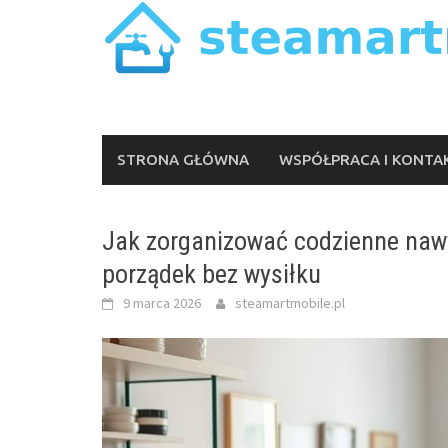
Skip
to
content
STRONA GŁÓWNA
WSPÓŁPRACA I KONTA
Jak zorganizować codzienne nawy
porządek bez wysiłku
9 marca 2026
steamartmobile.pl