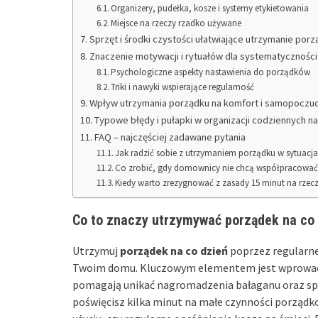
Organizery, pudełka, kosze i systemy etykietowania
Miejsce na rzeczy rzadko używane
Sprzęt i środki czystości ułatwiające utrzymanie por
Znaczenie motywacji i rytuałów dla systematyczności
Psychologiczne aspekty nastawienia do porządków
Triki i nawyki wspierające regularność
Wpływ utrzymania porządku na komfort i samopoczu
Typowe błędy i pułapki w organizacji codziennych 
FAQ – najczęściej zadawane pytania
Jak radzić sobie z utrzymaniem porządku w sytuacj
Co zrobić, gdy domownicy nie chcą współpracować
Kiedy warto zrezygnować z zasady 15 minut na rzecz
Co to znaczy utrzymywać porządek na co
Utrzymuj
porządek na co dzień
poprzez regularne
Twoim domu. Kluczowym elementem jest wprowa
pomagają unikać nagromadzenia bałaganu oraz spr
poświęcisz kilka minut na małe czynności porządko