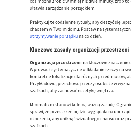
coś można zrobić w mniej niż dwie minuty, zrób to
ułatwia zarządzanie porządkiem.
Praktykuj te codzienne rytuały, aby cieszyć się l
chaosem w Twoim domu. Postaw na systematyczność 
utrzymywanie porządku
na co dzień.
Kluczowe zasady organizacji przestrzeni
Organizacja przestrzeni
ma kluczowe znaczenie d
Wprowadź systematyczne odkładanie rzeczy na sw
konkretne lokalizacje dla różnych przedmiotów, a
Przykładowo, przechowuj rzeczy osobiste w wyzn
szafkach, aby zachować estetykę wnętrza.
Minimalizm stanowi kolejną ważną zasadę. Ogranicz
sprawi, że przestrzeń będzie wyglądała na uporz
otoczeniu, aby uniknąć wizualnego chaosu oraz p
szafkach.