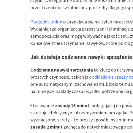
użyciu, czy regularne opróżnianie kosza na śmieci
przestrzeni mieszkalnej bez potrzeby długiego spr
Porządek w domu
przekłada się nie tylko na estet
Wydajniejsza organizacja przestrzeni i eliminacja
samopoczucia oraz mogą wpływać na jakość snu, zwł
konsekwentne utrzymanie nawyków, które pomogą 
Jak działają codzienne nawyki sprzątania
Codzienne nawyki sprzątania
to klucz do utrzym
prostych czynności, takich jak
odkładanie rzeczy n
one automatycznymi zachowaniami. Dzięki temu uni
na mniejsze nakłady czasu i wysiłku potrzebne na 
Stosowanie
zasady 15 minut
, polegającej na pośw
skutkuje efektywnym utrzymywaniem porządku. Pr
wyznaczonej strefy – to prosty sposób, by zminimal
zasada 2 minut
zachęca do natychmiastowego podej