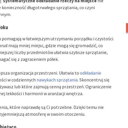
ę.
Systematyczne odkładanie rzeczy na miejsce
nie
e konieczność długotrwałego sprzątania, co czyni
emnym.
doku
 pomagają w łatwiejszym utrzymaniu porządku i czystości.
brud mają mniej miejsc, gdzie mogą się gromadzić, co
iejszej liczby przedmiotów ułatwia szybsze sprzątanie,
magać się z zagraceniem półek.
sza organizacja przestrzeni. Ułatwia to
odkładanie
ości w codziennych
nawykach sprzątania
. Skoncentruj się
używasz lub które zajmują cenną przestrzeń. Ograniczenie
ej lekkości i harmonii w aranżacji wnętrza.
nia, które naprawdę są Ci potrzebne. Dzięki temu nie
przyjemniejszą atmosferę w swoim otoczeniu.
 bieżąco