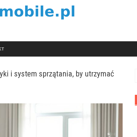
KT
ki i system sprzątania, by utrzymać
S