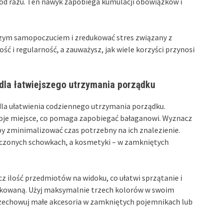
 od razu. Ten nawyk zapobiega kumulacji obowiązków i
epszym samopoczuciem i zredukować stres związany z
i regularność, a zauważysz, jak wiele korzyści przynosi
 dla łatwiejszego utrzymania porządku
la ułatwienia codziennego utrzymania porządku.
oje miejsce, co pomaga zapobiegać bałaganowi. Wyznacz
by zminimalizować czas potrzebny na ich znalezienie.
aczonych schowkach, a kosmetyki – w zamkniętych
 ilość przedmiotów na widoku, co ułatwi sprzątanie i
ądkowaną. Użyj maksymalnie trzech kolorów w swoim
rzechowuj małe akcesoria w zamkniętych pojemnikach lub