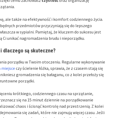
. Dzięki temu zachowasz
czystość
oraz organizację
zątania.
ykę, ale także na efektywność i komfort codziennego życia.
 zbędnych przedmiotów przyczyniają się do lepszego
aszcza w sypialni. Pamiętaj, że kluczem do sukcesu jest
Ci unikać nagromadzenia brudu i nieporządku.
 i dlaczego są skuteczne?
ania porządku w Twoim otoczeniu. Regularne wykonywanie
a miejsce
czy ścielenie łóżka, sprawia, że z czasem stają się
kniesz gromadzenia się bałaganu, co z kolei przełoży się
gruntowne porządki.
ięceniu krótkiego, codziennego czasu na sprzątanie,
zeznacz się na 15 minut dziennie na porządkowanie
izować chaos i ścisnąć kontrolę nad przestrzenią. Z kolei
mowania się zadań, które nie zajmują więcej czasu. Jeśli