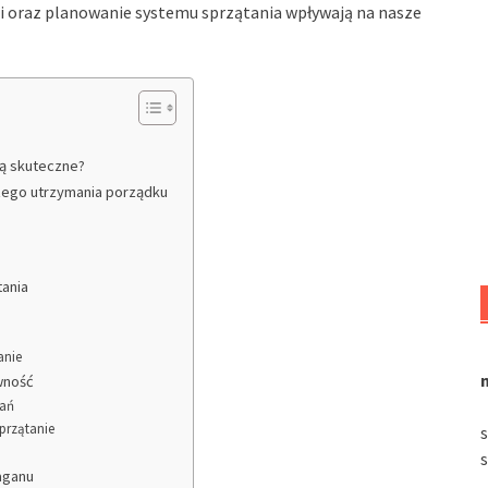
 oraz planowanie systemu sprzątania wpływają na nasze
są skuteczne?
szego utrzymania porządku
ania
anie
wność
dań
przątanie
aganu