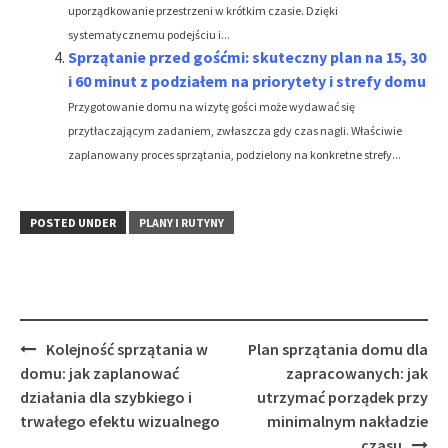
uporządkowanie przestrzeni w krótkim czasie. Dzięki
systematycznemu podejściu i...
Sprzątanie przed gośćmi: skuteczny plan na 15, 30
i 60 minut z podziałem na priorytety i strefy domu
Przygotowanie domu na wizytę gości może wydawać się
przytłaczającym zadaniem, zwłaszcza gdy czas nagli. Właściwie
zaplanowany proces sprzątania, podzielony na konkretne strefy...
POSTED UNDER
PLANY I RUTYNY
Post
Kolejność sprzątania w
Plan sprzątania domu dla
navigation
domu: jak zaplanować
zapracowanych: jak
działania dla szybkiego i
utrzymać porządek przy
trwałego efektu wizualnego
minimalnym nakładzie
czasu