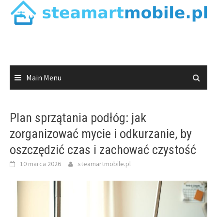
Skip
to
content
Main Menu
Plan sprzątania podłóg: jak
zorganizować mycie i odkurzanie, by
oszczędzić czas i zachować czystość
10 marca 2026
steamartmobile.pl