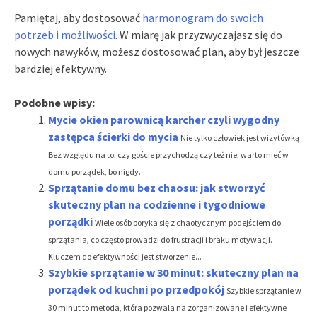
Pamiętaj, aby dostosować
harmonogram do swoich
potrzeb i możliwości
. W miarę jak przyzwyczajasz się do
nowych nawyków, możesz dostosować plan, aby był jeszcze
bardziej efektywny.
Podobne wpisy:
Mycie okien parownicą karcher czyli wygodny
zastępca ścierki do mycia
Nie tylko człowiek jest wizytówką
Bez względu na to, czy goście przychodzą czy też nie, warto mieć w
domu porządek, bo nigdy...
Sprzątanie domu bez chaosu: jak stworzyć
skuteczny plan na codzienne i tygodniowe
porządki
Wiele osób boryka się z chaotycznym podejściem do
sprzątania, co często prowadzi do frustracji i braku motywacji.
Kluczem do efektywności jest stworzenie...
Szybkie sprzątanie w 30 minut: skuteczny plan na
porządek od kuchni po przedpokój
Szybkie sprzątanie w
30 minut to metoda, która pozwala na zorganizowane i efektywne