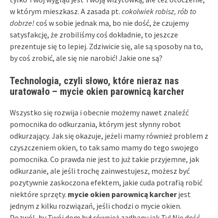
w którym mieszkasz. A zasada pt.
cokolwiek robisz, rób to
dobrze!
coś w sobie jednak ma, bo nie dość, że czujemy
satysfakcję, że zrobiliśmy coś dokładnie, to jeszcze
prezentuje się to lepiej. Zdziwicie się, ale są sposoby na to,
by coś zrobić, ale się nie narobić! Jakie one są?
Technologia, czyli słowo, które nieraz nas
uratowało – mycie okien parownicą karcher
Wszystko się rozwija i obecnie możemy nawet znaleźć
pomocnika do odkurzania, którym jest słynny robot
odkurzający. Jak się okazuje, jeżeli mamy również problem z
czyszczeniem okien, to tak samo mamy do tego swojego
pomocnika. Co prawda nie jest to już takie przyjemne, jak
odkurzanie, ale jeśli trochę zainwestujesz, możesz być
pozytywnie zaskoczona efektem, jakie cuda potrafią robić
niektóre sprzęty.
mycie okien parownicą karcher
jest
jednym z kilku rozwiązań, jeśli chodzi o mycie okien.
Pozwól, by Twój dom był również zadbany jak Ty! Nie dość,