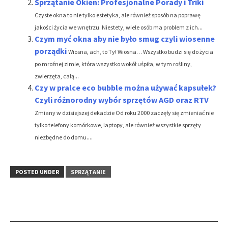
Sprzątanie Okien: Profesjonalne Porady i Triki
Czyste okna to nie tylko estetyka, ale również sposób na poprawę
jakości życia we wnętrzu. Niestety, wiele osób ma problem z ich...
Czym myć okna aby nie było smug czyli wiosenne
porządki
Wiosna, ach, to Ty! Wiosna… Wszystko budzi się do życia
po mroźnej zimie, która wszystko wokół uśpiła, w tym rośliny,
zwierzęta, całą...
Czy w pralce eco bubble można używać kapsułek?
Czyli różnorodny wybór sprzętów AGD oraz RTV
Zmiany w dzisiejszej dekadzie Od roku 2000 zaczęły się zmieniać nie
tylko telefony komórkowe, laptopy, ale również wszystkie sprzęty
niezbędne do domu....
POSTED UNDER
SPRZĄTANIE