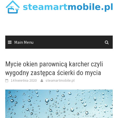
Skip
to
content
Main Menu
Mycie okien parownicą karcher czyli
wygodny zastępca ścierki do mycia
14 kwietnia 2020
steamartmobile.pl