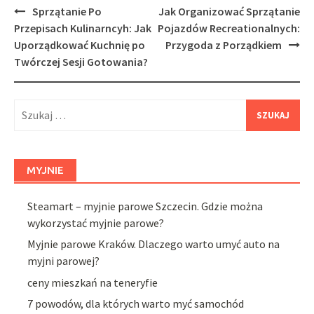
Post
Sprzątanie Po
Jak Organizować Sprzątanie
navigation
Przepisach Kulinarncyh: Jak
Pojazdów Recreationalnych:
Uporządkować Kuchnię po
Przygoda z Porządkiem
Twórczej Sesji Gotowania?
Szukaj:
MYJNIE
Steamart – myjnie parowe Szczecin. Gdzie można
wykorzystać myjnie parowe?
Myjnie parowe Kraków. Dlaczego warto umyć auto na
myjni parowej?
ceny mieszkań na teneryfie
7 powodów, dla których warto myć samochód