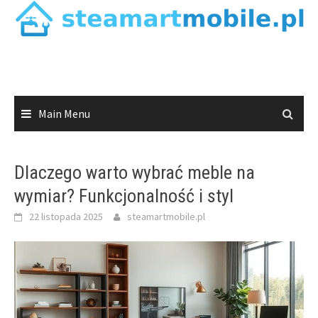
Skip
to
content
Main Menu
Dlaczego warto wybrać meble na
wymiar? Funkcjonalność i styl
22 listopada 2025
steamartmobile.pl