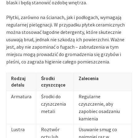
blask i będą stanowić ozdobę wnętrza.
Płytki, zarówno na ścianach, jak i podłogach, wymagają
regularnej pielęgnacji. W przypadku płytek ceramicznych
można stosować łagodne detergenty, które skutecznie
usuwają brud, jednak nie szkodzą ich powierzchni. Ważne
jest, aby nie zapominać o fugach – zabrudzenia w tym
miejscu mogą prowadzić do gromadzenia się grzybów i
pleśni, co zagraża higienie całego pomieszczenia.
Rodzaj
Środki
Zalecenia
detalu
czyszczące
Armatura
Środki do
Regularne
czyszczenia
czyszczenie, aby
metali
zapobiec osadzaniu
kamienia
Lustra
Roztwór
Usuwanie smug co
octu lub
najmniej raz w