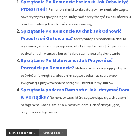
Sprzątanie Po Remoncie Łazienki: Jak Odświeżyć
Przestrzeń?
Remont łazienki to ekscytujący moment, ale często
towarzyszy mu spory bałagan, który może przytłoczyć. Po zakończeniu
prac budowlanych wiele osób zastanawia się,...
Sprzątanie Po Remoncie Kuchni: Jak Odnowić
Przestrzeń Gotowania?
Sprzątanie po remoncie kuchni to
wyzwanie, które może przyprawić o ból głowy. Pozostałości po pracach
budowlanych, warstwy kurzu i zabrudzenia potrafią skutecznie...
Sprzątanie Po Malowaniu: Jak Przywrócić
Porządek po Remoncie?
Malowanie to ekscytujący etap w
odświeżaniu wnętrza, ale po nim często czeka nas sporo pracy
związanej z przywracaniem porządku. Resztki farby, kurz...
Sprzątanie podczas Remontu: Jak utrzymać Dom
w Porządku?
Remont to czas, który często wiąże się z chaosem i
bałaganem. Każda zmiana w naszym domu, choć ekscytująca,
przynosi ze sobą również...
POSTED UNDER
SPRZĄTANIE