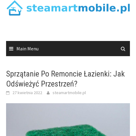
Skip
to
content
Main Menu
Sprzątanie Po Remoncie Łazienki: Jak
Odświeżyć Przestrzeń?
27 kwietnia 2022
steamartmobile.pl