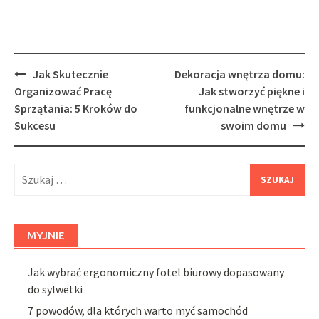
Post
Jak Skutecznie
Dekoracja wnętrza domu:
navigation
Organizować Pracę
Jak stworzyć piękne i
Sprzątania: 5 Kroków do
funkcjonalne wnętrze w
Sukcesu
swoim domu
Szukaj:
MYJNIE
Jak wybrać ergonomiczny fotel biurowy dopasowany
do sylwetki
7 powodów, dla których warto myć samochód