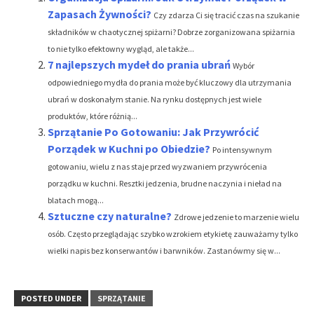
Zapasach Żywności?
Czy zdarza Ci się tracić czas na szukanie
składników w chaotycznej spiżarni? Dobrze zorganizowana spiżarnia
to nie tylko efektowny wygląd, ale także...
7 najlepszych mydeł do prania ubrań
Wybór
odpowiedniego mydła do prania może być kluczowy dla utrzymania
ubrań w doskonałym stanie. Na rynku dostępnych jest wiele
produktów, które różnią...
Sprzątanie Po Gotowaniu: Jak Przywrócić
Porządek w Kuchni po Obiedzie?
Po intensywnym
gotowaniu, wielu z nas staje przed wyzwaniem przywrócenia
porządku w kuchni. Resztki jedzenia, brudne naczynia i nieład na
blatach mogą...
Sztuczne czy naturalne?
Zdrowe jedzenie to marzenie wielu
osób. Często przeglądając szybko wzrokiem etykietę zauważamy tylko
wielki napis bez konserwantów i barwników. Zastanówmy się w...
POSTED UNDER
SPRZĄTANIE