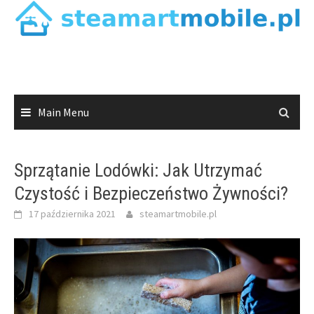
Skip
to
content
Main Menu
Sprzątanie Lodówki: Jak Utrzymać
Czystość i Bezpieczeństwo Żywności?
17 października 2021
steamartmobile.pl