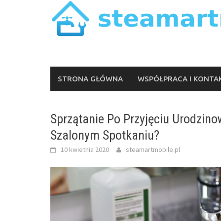
Skip
to
content
STRONA GŁÓWNA
WSPÓŁPRACA I KONTA
Sprzątanie Po Przyjęciu Urodzin
Szalonym Spotkaniu?
10 kwietnia 2020
steamartmobile.pl