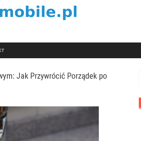
KT
owym: Jak Przywrócić Porządek po
S