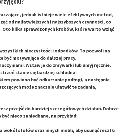
przyjęciu?
łaczające, jednak istnieje wiele efektywnych metod,
cząć od najłatwiejszych i najszybszych czynności, co
. Oto kilka sprawdzonych kroków, które warto wziąć
wszystkich nieczystości i odpadków. To pozwoli na
 być motywujące do dalszej pracy.
 naczyniami. Wstaw je do zmywarki lub umyj ręcznie.
trzeń stanie się bardziej schludna.
iem powinno być odkurzanie podłogi, a następnie
zczących może znacznie ułatwić te zadania,
z przejść do bardziej szczegółowych działań. Dobrze
y być nieco zaniedbane, na przykład:
ca wokół stołów oraz innych mebli, aby usunąć resztki