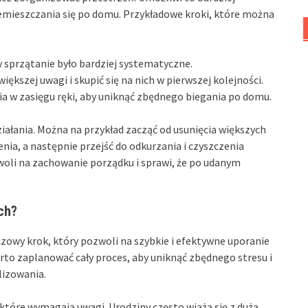
zemieszczania się po domu. Przykładowe kroki, które można
y sprzątanie było bardziej systematyczne.
ększej uwagi i skupić się na nich w pierwszej kolejności.
a w zasięgu ręki, aby uniknąć zbędnego biegania po domu.
ałania. Można na przykład zacząć od usunięcia większych
enia, a następnie przejść do odkurzania i czyszczenia
oli na zachowanie porządku i sprawi, że po udanym
ch?
zowy krok, który pozwoli na szybkie i efektywne uporanie
arto zaplanować cały proces, aby uniknąć zbędnego stresu i
alizowania.
które wymagają uwagi. Urodziny często wiążą się z dużą