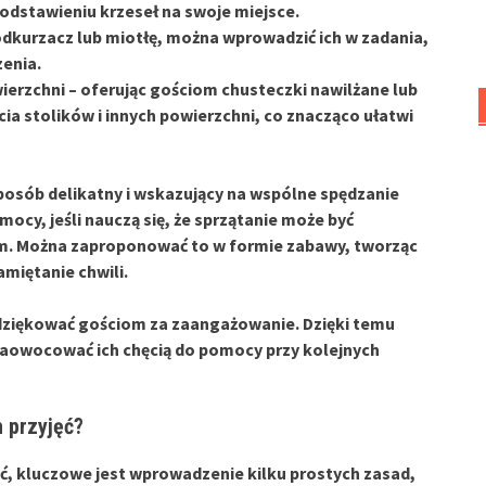
 odstawieniu krzeseł na swoje miejsce.
dkurzacz lub miotłę, można wprowadzić ich w zadania,
enia.
ierzchni
– oferując gościom chusteczki nawilżane lub
cia stolików i innych powierzchni, co znacząco ułatwi
posób delikatny i wskazujący na wspólne spędzanie
mocy, jeśli nauczą się, że sprzątanie może być
em. Można zaproponować to w formie zabawy, tworząc
amiętanie chwili.
dziękować gościom za zaangażowanie. Dzięki temu
 zaowocować ich chęcią do pomocy przy kolejnych
 przyjęć?
ć, kluczowe jest wprowadzenie kilku prostych zasad,