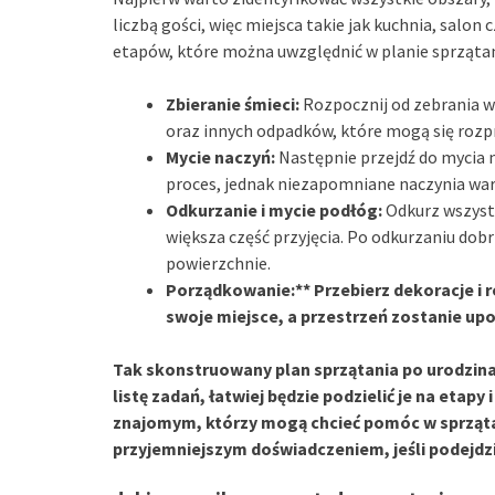
liczbą gości, więc miejsca takie jak kuchnia, salon
etapów, które można uwzględnić w planie sprzątan
Zbieranie śmieci:
Rozpocznij od zebrania w
oraz innych odpadków, które mogą się rozp
Mycie naczyń:
Następnie przejdź do mycia 
proces, jednak niezapomniane naczynia wart
Odkurzanie i mycie podłóg:
Odkurz wszystk
większa część przyjęcia. Po odkurzaniu dobr
powierzchnie.
Porządkowanie:** Przebierz dekoracje i re
swoje miejsce, a przestrzeń zostanie u
Tak skonstruowany plan sprzątania po urodzin
listę zadań, łatwiej będzie podzielić je na etapy
znajomym, którzy mogą chcieć pomóc w sprzątan
przyjemniejszym doświadczeniem, jeśli podejdz