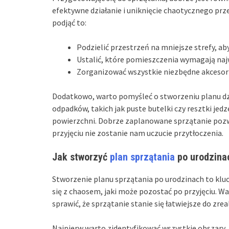
efektywne działanie i uniknięcie chaotycznego pr
podjąć to:
Podzielić przestrzeń na mniejsze strefy, ab
Ustalić, które pomieszczenia wymagają najwi
Zorganizować wszystkie niezbędne akcesori
Dodatkowo, warto pomyśleć o stworzeniu planu dzi
odpadków, takich jak puste butelki czy resztki jedz
powierzchni. Dobrze zaplanowane sprzątanie pozw
przyjęciu nie zostanie nam uczucie przytłoczenia.
Jak stworzyć
plan sprzątania
po urodzina
Stworzenie planu sprzątania po urodzinach to kluc
się z chaosem, jaki może pozostać po przyjęciu. W
sprawić, że sprzątanie stanie się łatwiejsze do zre
Najpierw warto zidentyfikować wszystkie obszary, 