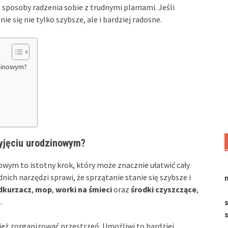
sposoby radzenia sobie z trudnymi plamami. Jeśli
ie się nie tylko szybsze, ale i bardziej radosne.
dzinowym?
zyjęciu urodzinowym?
owym to istotny krok, który może znacznie ułatwić cały
ch narzędzi sprawi, że sprzątanie stanie się szybsze i
dkurzacz
,
mop
,
worki na śmieci
oraz
środki czyszczące
,
.
ież zorganizować przestrzeń. Umożliwi to bardziej