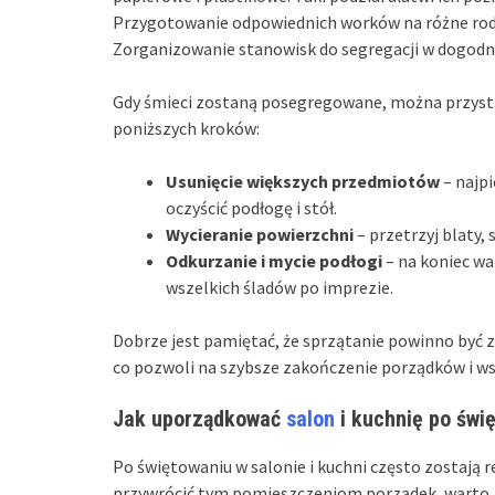
Przygotowanie odpowiednich worków na różne rod
Zorganizowanie stanowisk do segregacji w dogodn
Gdy śmieci zostaną posegregowane, można przystą
poniższych kroków:
Usunięcie większych przedmiotów
– najpi
oczyścić podłogę i stół.
Wycieranie powierzchni
– przetrzyj blaty, 
Odkurzanie i mycie podłogi
– na koniec wa
wszelkich śladów po imprezie.
Dobrze jest pamiętać, że sprzątanie powinno być 
co pozwoli na szybsze zakończenie porządków i w
Jak uporządkować
salon
i kuchnię po świ
Po świętowaniu w salonie i kuchni często zostają r
przywrócić tym pomieszczeniom porządek, warto z