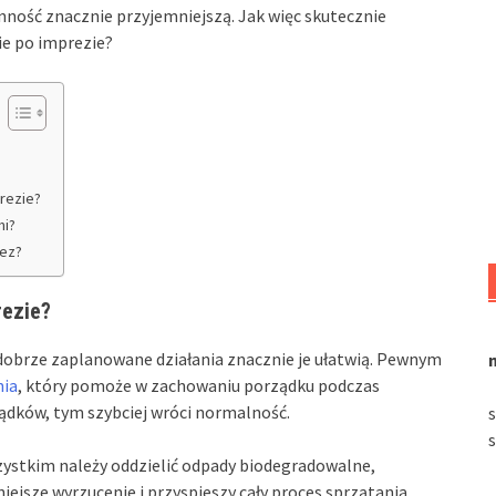
ynność znacznie przyjemniejszą. Jak więc skutecznie
ie po imprezie?
rezie?
mi?
rez?
rezie?
dobrze zaplanowane działania znacznie je ułatwią. Pewnym
nia
, który pomoże w zachowaniu porządku podczas
ządków, tym szybciej wróci normalność.
zystkim należy oddzielić odpady biodegradowalne,
niejsze wyrzucenie i przyspieszy cały proces sprzątania.