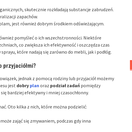
ganicznych, skutecznie rozkładają substancje zabrudzeń.
ralizacji zapachów.
plam, jest również dobrym środkiem odświeżającym.
również pomyśleć o ich wszechstronności. Niektóre
hniach, co zwiększa ich efektywność i oszczędza czas
prayu, które nadają się zarówno do mebli, jak i podłóg.
b przyjaciółmi?
owiązek, jednak z pomocą rodziny lub przyjaciół możemy
cesu jest
dobry
plan
oraz
podział zadań
pomiędzy
się bardziej efektywny i mniej czasochłonny.
ać. Oto kilka z nich, które można podzielić:
a może zająć się zmywaniem, podczas gdy inna