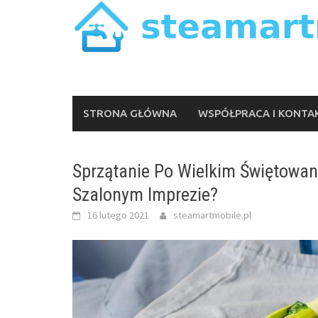
Skip
to
content
STRONA GŁÓWNA
WSPÓŁPRACA I KONTA
Sprzątanie Po Wielkim Świętowan
Szalonym Imprezie?
16 lutego 2021
steamartmobile.pl