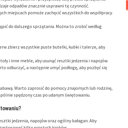
zaje odpadów znacznie usprawni tę czynność.
ych miejscach pomoże zachęcić wszystkich do współpracy.
pić do dalszego sprzątania. Można to zrobić według
erw zbierz wszystkie puste butelki, kubki i talerze, aby
stoły i inne meble, aby usunąć resztki jedzenia i napojów.
rto odkurzyć, a następnie umyć podłogę, aby pozbyć się
zabawą. Warto zaprosić do pomocy znajomych lub rodzinę,
spólnie spędzony czas po udanym świętowaniu.
ętowaniu?
esztki jedzenia, napojów oraz ogólny bałagan. Aby
astosować kilka prostych kroków.