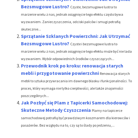
Bezsmugowe Lustro?
Czyste, bezsmugowe lustra to
marzenie wielu z nas, jednak osiągnięcie tego efektu często bywa
wyzwaniem. Zanieczyszczenia, odciski palców i smugi potrafią
skutecznie...
Sprzątanie Szklanych Powierzchni: Jak Utrzymać
Bezsmugowe Lustro?
Czyste i bezsmugowe lustra to
marzenie wielu z nas, jednak osiągnięcie tego efektu może być nie lada
wyzwaniem. Wybór odpowiednich środków czyszczących...
Przewodnik krok po kroku: renowacja starych
mebli i przygotowanie powierzchni
Renowacja starych
mebli to sztuka przywracania im dawnego blasku i funkcjonalności. To
proces, który wymaga nie tylko cierpliwości, ale także znajomości
poszczególnych...
Jak Pozbyć się Plam z Tapicerki Samochodowej:
Skuteczne Metody Czyszczenia
Plamy na tapicerce
samochodowej potrafią być prawdziwym koszmarem dla kierowców i
pasażerów. Bez względu na to, czy są to ślady po jedzeniu,...