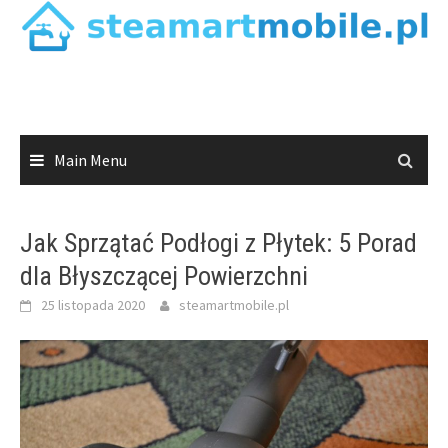
Skip
to
content
Main Menu
Jak Sprzątać Podłogi z Płytek: 5 Porad
dla Błyszczącej Powierzchni
25 listopada 2020
steamartmobile.pl