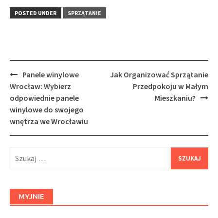
POSTED UNDER
SPRZĄTANIE
Post
Panele winylowe
Jak Organizować Sprzątanie
navigation
Wrocław: Wybierz
Przedpokoju w Małym
odpowiednie panele
Mieszkaniu?
winylowe do swojego
wnętrza we Wrocławiu
Szukaj:
MYJNIE