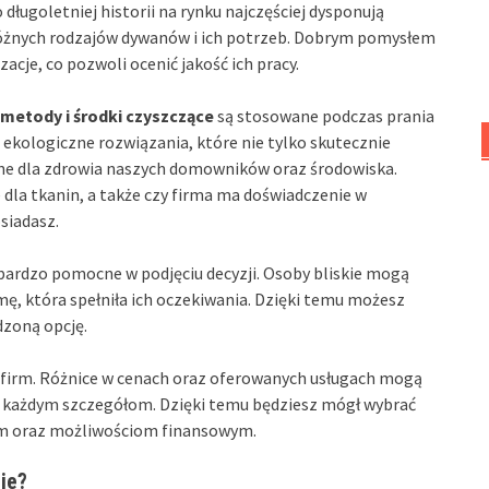
o długoletniej historii na rynku najczęściej dysponują
różnych rodzajów dywanów i ich potrzeb. Dobrym pomysłem
cje, co pozwoli ocenić jakość ich pracy.
metody i środki czyszczące
są stosowane podczas prania
 ekologiczne rozwiązania, które nie tylko skutecznie
zne dla zdrowia naszych domowników oraz środowiska.
 dla tkanin, a także czy firma ma doświadczenie w
siadasz.
ardzo pomocne w podjęciu decyzji. Osoby bliskie mogą
mę, która spełniła ich oczekiwania. Dzięki temu możesz
dzoną opcję.
 firm. Różnice w cenach oraz oferowanych usługach mogą
ię każdym szczegółom. Dzięki temu będziesz mógł wybrać
om oraz możliwościom finansowym.
ie?