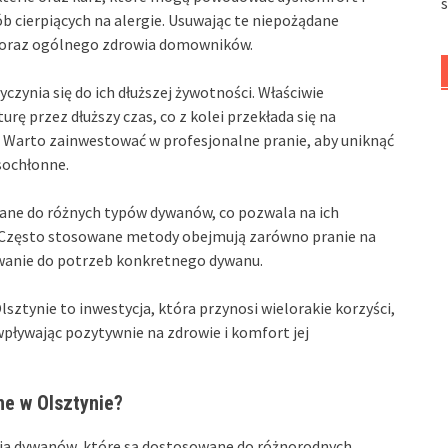
 cierpiących na alergie. Usuwając te niepożądane
 oraz ogólnego zdrowia domowników.
yczynia się do ich dłuższej żywotności. Właściwie
rę przez dłuższy czas, co z kolei przekłada się na
. Warto zainwestować w profesjonalne pranie, aby uniknąć
sochłonne.
owane do różnych typów dywanów, co pozwala na ich
u. Często stosowane metody obejmują zarówno pranie na
owanie do potrzeb konkretnego dywanu.
tynie to inwestycja, która przynosi wielorakie korzyści,
wpływając pozytywnie na zdrowie i komfort jej
e w Olsztynie?
nia dywanów, które są dostosowane do różnorodnych