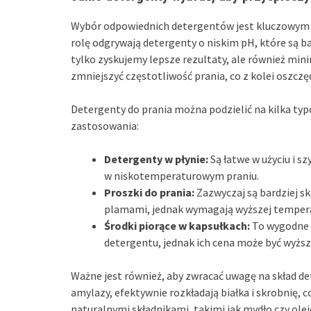
Wybór odpowiednich detergentów jest kluczowym 
rolę odgrywają detergenty o niskim pH, które są ba
tylko zyskujemy lepsze rezultaty, ale również mi
zmniejszyć częstotliwość prania, co z kolei oszczęd
Detergenty do prania można podzielić na kilka typó
zastosowania:
Detergenty w płynie:
Są łatwe w użyciu i s
w niskotemperaturowym praniu.
Proszki do prania:
Zazwyczaj są bardziej s
plamami, jednak wymagają wyższej temperatu
Środki piorące w kapsułkach:
To wygodne 
detergentu, jednak ich cena może być wyżs
Ważne jest również, aby zwracać uwagę na skład de
amylazy, efektywnie rozkładają białka i skrobnię,
naturalnymi składnikami, takimi jak mydło czy oleje