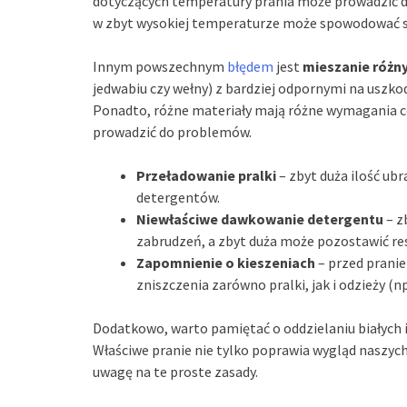
dotyczących temperatury prania może prowadzić d
w zbyt wysokiej temperaturze może spowodować sk
Innym powszechnym
błędem
jest
mieszanie różn
jedwabiu czy wełny) z bardziej odpornymi na uszk
Ponadto, różne materiały mają różne wymagania co
prowadzić do problemów.
Przeładowanie pralki
– zbyt duża ilość ub
detergentów.
Niewłaściwe dawkowanie detergentu
– z
zabrudzeń, a zbyt duża może pozostawić res
Zapomnienie o kieszeniach
– przed pranie
zniszczenia zarówno pralki, jak i odzieży (n
Dodatkowo, warto pamiętać o oddzielaniu białych 
Właściwe pranie nie tylko poprawia wygląd naszych
uwagę na te proste zasady.