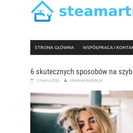
Skip
to
content
STRONA GŁÓWNA
WSPÓŁPRACA I KONTA
6 skutecznych sposobów na szybsz
2 marca 2022
steamartmobile.pl