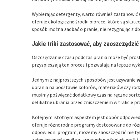
Wybierając detergenty, warto również zastanowić 
oferuje ekologiczne środki piorące, które są skute
sposób można zadbać o pranie, nie rezygnując z db
Jakie triki zastosować, aby zaoszczędzić
Oszczędzanie czasu podczas prania może być prostsz
przyspieszają ten proces i pozwalają na lepsze wyk
Jednym z najprostszych sposobów jest używanie
w
ubrania na podstawie kolorów, materiałów czy rodza
musimy poświęcać dodatkowy czas na ręczne sorto
delikatne ubrania przed zniszczeniem w trakcie pr
Kolejnym istotnym aspektem jest dobór odpowied
oferuje różnorodne programy dostosowane do różny
odpowiedni program, możemy zaoszczędzić nie tylk
zainwestować chwilę w zrozumienie funkcji pralki,