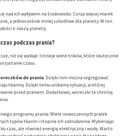
się nad ich wpływem na środowisko. Coraz więcej marek
czne, a jednocześnie mniej szkodliwe dla planety. W ten
ałości o naszą planetę.
 czas podczas prania?
e, niż się wydaje. Istnieje wiele trików, które skutecznie
orzystanie czasu.
oreczków do prania
. Dzięki nim można segregować
ju tkaniny. Dzięki temu unikamy sytuacji, w której
wanie przed praniem. Dodatkowo, woreczki te chronią
ania.
niego programu prania. Wiele nowoczesnych pralek
ch typów tkanin i stopnia ich zabrudzenia. Wybierając
o czas, ale również energię elektryczną i wodę. Warto
 aby wybrać najbardziej efektywną opcję dla każdego