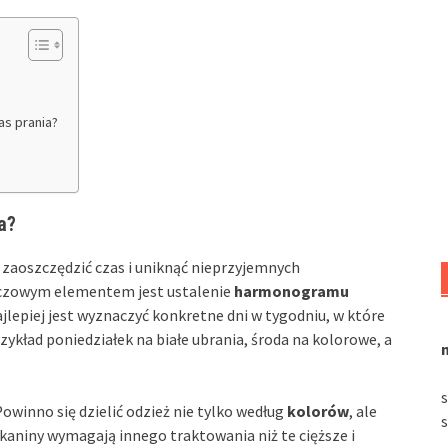
as prania?
a?
 zaoszczędzić czas i uniknąć nieprzyjemnych
luczowym elementem jest ustalenie
harmonogramu
jlepiej jest wyznaczyć konkretne dni w tygodniu, w które
ykład poniedziałek na białe ubrania, środa na kolorowe, a
winno się dzielić odzież nie tylko według
kolorów
, ale
 tkaniny wymagają innego traktowania niż te cięższe i