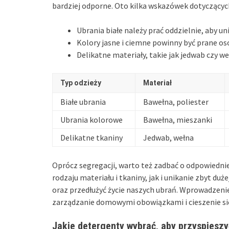
bardziej odporne. Oto kilka wskazówek dotyczących
Ubrania białe należy prać oddzielnie, aby u
Kolory jasne i ciemne powinny być prane os
Delikatne materiały, takie jak jedwab czy w
Typ odzieży
Materiał
Białe ubrania
Bawełna, poliester
Ubrania kolorowe
Bawełna, mieszanki
Delikatne tkaniny
Jedwab, wełna
Oprócz segregacji, warto też zadbać o odpowiedn
rodzaju materiału i tkaniny, jak i unikanie zbyt du
oraz przedłużyć życie naszych ubrań. Wprowadzeni
zarządzanie domowymi obowiązkami i cieszenie si
Jakie detergenty wybrać, aby przyspieszy