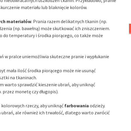
o nieodwracalnych uszkodzeń tkanin. Przykładowo, pranie
urczenie materiału lub blaknięcie kolorów.
ych materiałów
. Prania razem delikatnych tkanin (np.
odzenia (np. bawełną) może skutkować ich zniszczeniem.
 do temperatury i środka piorącego, co także może
rań w pralce uniemożliwia skuteczne pranie i wypłukanie
byt mała ilość środka piorącego może nie usunąć
ztki na tkaninach.
m warto sprawdzić kieszenie ubrań, aby uniknąć
p. przez monetę czy długopis).
i kolorowych rzeczy, aby uniknąć
farbowania
odzieży.
 ubrań, ale również ich trwałość, dlatego warto zwrócić