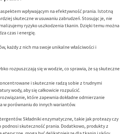
aspektem wpływającym na efektywność prania. Istotną
rdziej skuteczne w usuwaniu zabrudzeń. Stosując je, nie
nimalizujemy ryzyko uszkodzenia tkanin. Dzięki temu można
za czas i energię.
w, każdy z nich ma swoje unikalne właściwości i
zybko rozpuszczają się w wodzie, co sprawia, że są skuteczne
koncentrowane i skutecznie radzą sobie z trudnymi
ry wody, aby się całkowicie rozpuścić.
rozwiązanie, które zapewnia dokładne odmierzanie
za w porównaniu do innych wariantów.
tergentów. Składniki enzymatyczne, takie jak proteazy czy
 co podnosi skuteczność prania. Dodatkowo, produkty z
 eteryczne, mogą być delikatniejsze dla tkanin i skóry.