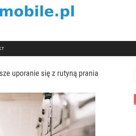
KT
e uporanie się z rutyną prania
S