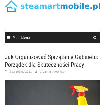
Skip
to
content
Main Menu
Jak Organizować Sprzątanie Gabinetu:
Porządek dla Skuteczności Pracy
8 września 2021
steamartmobile.pl