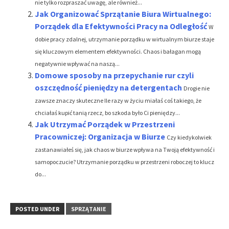
nie tylko rozpraszać uwagę, ale również...
Jak Organizować Sprzątanie Biura Wirtualnego:
Porządek dla Efektywności Pracy na Odległość
W
dobie pracy zdalnej, utrzymanie porządku w wirtualnym biurze staje
się kluczowym elementem efektywności. Chaos i bałagan mogą
negatywnie wpływać na naszą...
Domowe sposoby na przepychanie rur czyli
oszczędność pieniędzy na detergentach
Drogie nie
zawsze znaczy skuteczne Ile razy w życiu miałaś coś takiego, że
chciałaś kupić tanią rzecz, bo szkoda było Ci pieniędzy...
Jak Utrzymać Porządek w Przestrzeni
Pracowniczej: Organizacja w Biurze
Czy kiedykolwiek
zastanawiałeś się, jak chaos w biurze wpływa na Twoją efektywność i
samopoczucie? Utrzymanie porządku w przestrzeni roboczej to klucz
do...
POSTED UNDER
SPRZĄTANIE