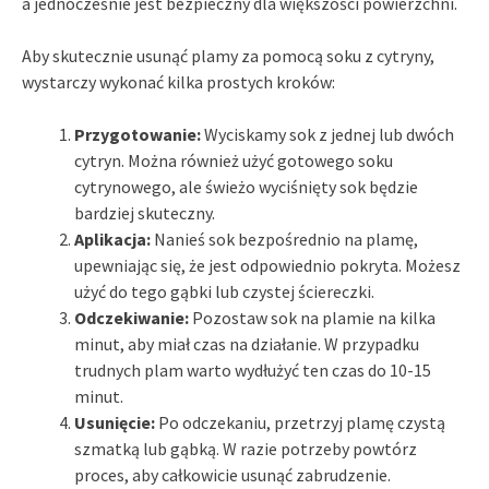
a jednocześnie jest bezpieczny dla większości powierzchni.
Aby skutecznie usunąć plamy za pomocą soku z cytryny,
wystarczy wykonać kilka prostych kroków:
Przygotowanie:
Wyciskamy sok z jednej lub dwóch
cytryn. Można również użyć gotowego soku
cytrynowego, ale świeżo wyciśnięty sok będzie
bardziej skuteczny.
Aplikacja:
Nanieś sok bezpośrednio na plamę,
upewniając się, że jest odpowiednio pokryta. Możesz
użyć do tego gąbki lub czystej ściereczki.
Odczekiwanie:
Pozostaw sok na plamie na kilka
minut, aby miał czas na działanie. W przypadku
trudnych plam warto wydłużyć ten czas do 10-15
minut.
Usunięcie:
Po odczekaniu, przetrzyj plamę czystą
szmatką lub gąbką. W razie potrzeby powtórz
proces, aby całkowicie usunąć zabrudzenie.