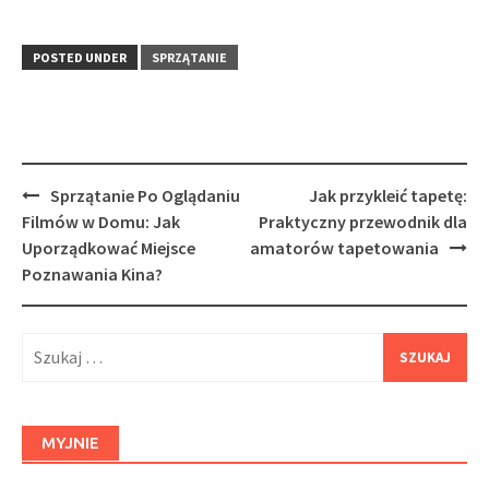
POSTED UNDER
SPRZĄTANIE
Post
Sprzątanie Po Oglądaniu
Jak przykleić tapetę:
navigation
Filmów w Domu: Jak
Praktyczny przewodnik dla
Uporządkować Miejsce
amatorów tapetowania
Poznawania Kina?
Szukaj:
MYJNIE