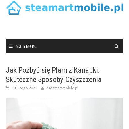
Skip
to
content
Main Menu
Jak Pozbyć się Plam z Kanapki:
Skuteczne Sposoby Czyszczenia
13 lutego 2021
steamartmobile.pl