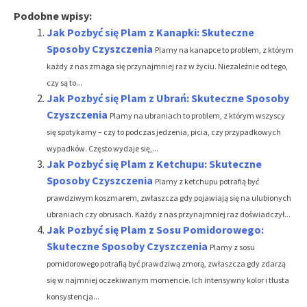
Podobne wpisy:
Jak Pozbyć się Plam z Kanapki: Skuteczne
Sposoby Czyszczenia
Plamy na kanapce to problem, z którym
każdy z nas zmaga się przynajmniej raz w życiu. Niezależnie od tego,
czy są to...
Jak Pozbyć się Plam z Ubrań: Skuteczne Sposoby
Czyszczenia
Plamy na ubraniach to problem, z którym wszyscy
się spotykamy – czy to podczas jedzenia, picia, czy przypadkowych
wypadków. Często wydaje się,...
Jak Pozbyć się Plam z Ketchupu: Skuteczne
Sposoby Czyszczenia
Plamy z ketchupu potrafią być
prawdziwym koszmarem, zwłaszcza gdy pojawiają się na ulubionych
ubraniach czy obrusach. Każdy z nas przynajmniej raz doświadczył...
Jak Pozbyć się Plam z Sosu Pomidorowego:
Skuteczne Sposoby Czyszczenia
Plamy z sosu
pomidorowego potrafią być prawdziwą zmorą, zwłaszcza gdy zdarzą
się w najmniej oczekiwanym momencie. Ich intensywny kolor i tłusta
konsystencja...