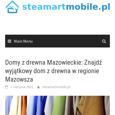
Skip
to
content
Main Menu
Domy z drewna Mazowieckie: Znajdź
wyjątkowy dom z drewna w regionie
Mazowsza
1 sierpnia 2021
steamartmobile.pl