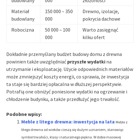
budowlany
000
złożoności
Materiał
150 000 – 350
Drewno, izolacje,
budowlany
000
pokrycia dachowe
Robocizna
50 000 – 100
Warto zasięgnąć
000
kilku ofert
Dokładnie przemyślany budżet budowy domu z drewna
powinien także uwzględniać
przyszłe wydatki
na
utrzymanie i eksploatację. Użycie odpowiednich materiałów
może zmniejszyć koszty energii, co sprawia, że inwestycja
ta staje się bardziej opłacalna w dłuższej perspektywie.
Potrafią one obniżyć poniesione wydatki na ogrzewanie i
chłodzenie budynku, a także przedłużyć jego trwałość.
Podobne wpisy:
Meble z litego drewna: inwestycja na lata
Meble z
litego drewna od wieków cieszą się dużym uznaniem, stanowiąc
symbol trwałości, klasy i naturalnego piękna. W dobie masowej