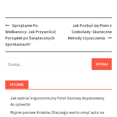
Post
Sprzątanie Po
Jak Pozbyć się Plam z
navigation
Wielkanocy: Jak Przywrócić
Czekolady: Skuteczne
Porządek po Świątecznych
Metody Czyszczenia
Spotkaniach?
Szukaj:
MYJNIE
Jak wybrać ergonomiczny fotel biurowy dopasowany
do sylwetki
Myjnie parowe Kraków. Dlaczego warto umyć auto na