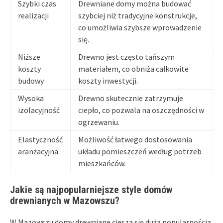
Szybki czas
Drewniane domy można budować
realizacji
szybciej niż tradycyjne konstrukcje,
co umożliwia szybsze wprowadzenie
się.
Niższe
Drewno jest często tańszym
koszty
materiałem, co obniża całkowite
budowy
koszty inwestycji.
Wysoka
Drewno skutecznie zatrzymuje
izolacyjność
ciepło, co pozwala na oszczędności w
ogrzewaniu.
Elastyczność
Możliwość łatwego dostosowania
aranżacyjna
układu pomieszczeń według potrzeb
mieszkańców.
Jakie są najpopularniejsze style domów
drewnianych w Mazowszu?
W Mazowszu domy drewniane cieszą się dużą popularnością,