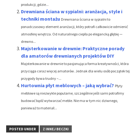
produkcji, gdzie...
Drewniana ściana w sypialni: aranżacja, style i
techniki montażu
Drewniana ściana w sypialni to
ponadczasowy element aranżacji, który potrafi całkowicie odmienić
atmosferę wnętrza. Od naturalnego ciepła po elegancką głębię —
drewno...
Majsterkowanie w drewnie: Praktyczne porady
dla amatorów drewnianych projektów DIY
Majsterkowanie w drewnie to pasjonująca forma kreatywności, która
przyciąga coraz więcej amatorów. Jednak dla wielu osób początek tej
przygody bywa trudny –...
Hurtownia płyt meblowych – jaką wybrać?
Płyty
meblowe są niezwykle popularne, szczególnie jeśli sami potrafimy
budować bądź wytwarzać meble. Nie ma w tym nic dziwnego,
ponieważ to materiał...
POSTED UNDER
Z INNEJ BECZKI