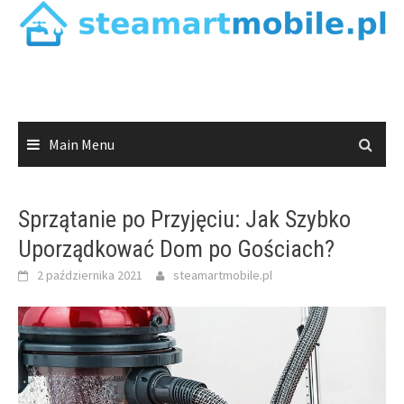
Skip
to
content
Main Menu
Sprzątanie po Przyjęciu: Jak Szybko
Uporządkować Dom po Gościach?
2 października 2021
steamartmobile.pl