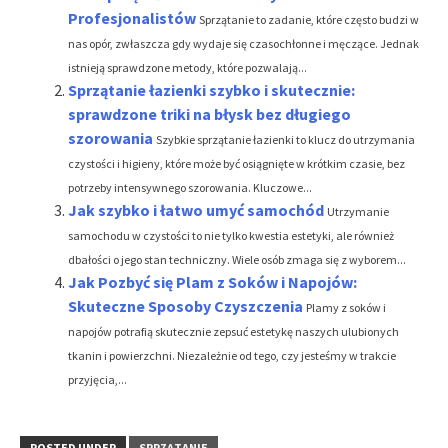
Profesjonalistów
Sprzątanie to zadanie, które często budzi w
nas opór, zwłaszcza gdy wydaje się czasochłonne i męczące. Jednak
istnieją sprawdzone metody, które pozwalają...
Sprzątanie łazienki szybko i skutecznie:
sprawdzone triki na błysk bez długiego
szorowania
Szybkie sprzątanie łazienki to klucz do utrzymania
czystości i higieny, które może być osiągnięte w krótkim czasie, bez
potrzeby intensywnego szorowania. Kluczowe...
Jak szybko i łatwo umyć samochód
Utrzymanie
samochodu w czystości to nie tylko kwestia estetyki, ale również
dbałości o jego stan techniczny. Wiele osób zmaga się z wyborem...
Jak Pozbyć się Plam z Soków i Napojów:
Skuteczne Sposoby Czyszczenia
Plamy z soków i
napojów potrafią skutecznie zepsuć estetykę naszych ulubionych
tkanin i powierzchni. Niezależnie od tego, czy jesteśmy w trakcie
przyjęcia,...
POSTED UNDER
SPRZĄTANIE