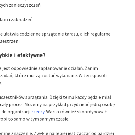
szych zanieczyszczeń.
lam i zabrudzeń.
 ułatwia codzienne sprzątanie tarasu, a ich regularne
zestrzeni.
ybkie i efektywne?
e jest odpowiednie zaplanowanie działań. Zanim
ę zadań, które muszą zostać wykonane. W ten sposób
.
uczestników sprzątania. Dzięki temu każdy będzie miał
cały proces. Możemy na przykład przydzielić jedną osobę
ą do organizacji
rzeczy
. Warto również skoordynować
b robi to samo w tym samym czasie.
ne znaczenie. Zwykle najlepiej jest zacząć od bardziej