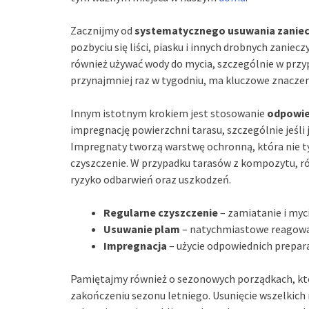
Zacznijmy od
systematycznego usuwania zanie
pozbyciu się liści, piasku i innych drobnych zanie
również używać wody do mycia, szczególnie w przy
przynajmniej raz w tygodniu, ma kluczowe znaczen
Innym istotnym krokiem jest stosowanie
odpowie
impregnację powierzchni tarasu, szczególnie jeśli
Impregnaty tworzą warstwę ochronną, która nie ty
czyszczenie. W przypadku tarasów z kompozytu, r
ryzyko odbarwień oraz uszkodzeń.
Regularne czyszczenie
– zamiatanie i myci
Usuwanie plam
– natychmiastowe reagowan
Impregnacja
– użycie odpowiednich prepar
Pamiętajmy również o sezonowych porządkach, kt
zakończeniu sezonu letniego. Usunięcie wszelkic