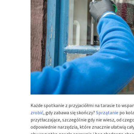
Każde spotkanie z przyjaciółmi na tarasie to wspan
zrobić
, gdy zabawa się skończy?
Sprzątanie
po kola
przytłaczające, szczególnie gdy nie wiesz, od cze
odpowiednie narzędzia, które znacznie ułatwią cał
aby wszystko poszło sprawnie i bez zbędnego chao