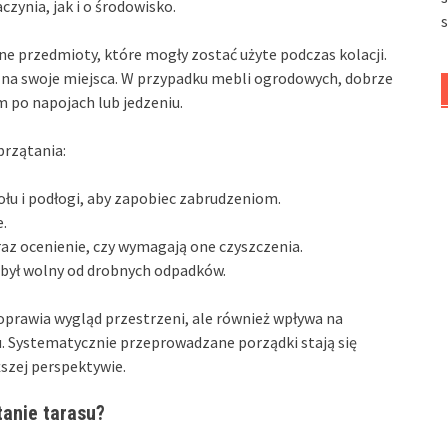
czynia, jak i o środowisko.
e przedmioty, które mogły zostać użyte podczas kolacji.
e na swoje miejsca. W przypadku mebli ogrodowych, dobrze
m po napojach lub jedzeniu.
przątania:
ołu i podłogi, aby zapobiec zabrudzeniom.
e.
az ocenienie, czy wymagają one czyszczenia.
n był wolny od drobnych odpadków.
poprawia wygląd przestrzeni, ale również wpływa na
. Systematycznie przeprowadzane porządki stają się
ższej perspektywie.
tanie tarasu?