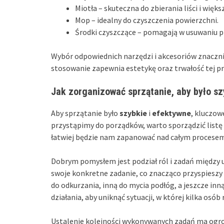
Miotła – skuteczna do zbierania liści i więk
Mop – idealny do czyszczenia powierzchni.
Środki czyszczące – pomagają w usuwaniu p
Wybór odpowiednich narzędzi i akcesoriów znacznie
stosowanie zapewnia estetykę oraz trwałość tej pr
Jak zorganizować sprzątanie, aby było sz
Aby sprzątanie było
szybkie
i
efektywne
, kluczow
przystąpimy do porządków, warto sporządzić list
łatwiej będzie nam zapanować nad całym procesem
Dobrym pomysłem jest podział ról i zadań między 
swoje konkretne zadanie, co znacząco przyspieszy 
do odkurzania, inną do mycia podłóg, a jeszcze inn
działania, aby uniknąć sytuacji, w której kilka osó
Ustalenie kolejności wykonywanych zadań ma ogrom