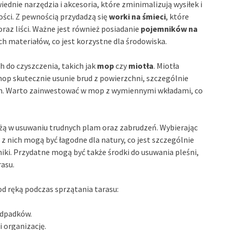
ednie narzędzia i akcesoria, które zminimalizują wysiłek i
ości. Z pewnością przydadzą się
worki na śmieci
, które
az liści. Ważne jest również posiadanie
pojemników na
h materiałów, co jest korzystne dla środowiska.
do czyszczenia, takich jak
mop
czy
miotła
. Miotła
op skutecznie usunie brud z powierzchni, szczególnie
nem. Warto zainwestować w mop z wymiennymi wkładami, co
żą w usuwaniu trudnych plam oraz zabrudzeń. Wybierając
 z nich mogą być łagodne dla natury, co jest szczególnie
awniki. Przydatne mogą być także środki do usuwania pleśni,
asu.
od ręką podczas sprzątania tarasu:
odpadków.
i organizację.