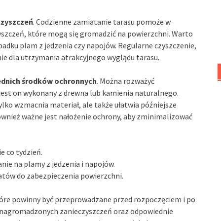
czyszczeń
. Codzienne zamiatanie tarasu pomoże w
czyszczeń, które mogą się gromadzić na powierzchni. Warto
padku plam z jedzenia czy napojów. Regularne czyszczenie,
ie dla utrzymania atrakcyjnego wyglądu tarasu.
dnich środków ochronnych
. Można rozważyć
 jest on wykonany z drewna lub kamienia naturalnego.
lko wzmacnia materiał, ale także ułatwia późniejsze
ównież ważne jest nałożenie ochrony, aby zminimalizować
e co tydzień.
ie na plamy z jedzenia i napojów.
atów do zabezpieczenia powierzchni.
óre powinny być przeprowadzane przed rozpoczęciem i po
h nagromadzonych zanieczyszczeń oraz odpowiednie