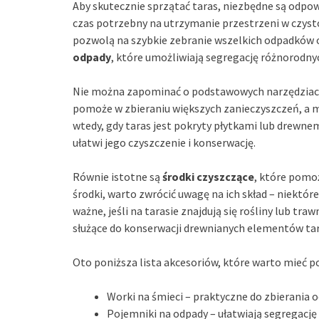
Aby skutecznie sprzątać taras, niezbędne są odpowi
czas potrzebny na utrzymanie przestrzeni w czyst
pozwolą na szybkie zebranie wszelkich odpadków or
odpady
, które umożliwiają segregację różnorodnyc
Nie można zapominać o podstawowych narzędziach 
pomoże w zbieraniu większych zanieczyszczeń, a m
wtedy, gdy taras jest pokryty płytkami lub drew
ułatwi jego czyszczenie i konserwację.
Równie istotne są
środki czyszczące
, które pomo
środki, warto zwrócić uwagę na ich skład – niektóre
ważne, jeśli na tarasie znajdują się rośliny lub tr
służące do konserwacji drewnianych elementów tar
Oto poniższa lista akcesoriów, które warto mieć p
Worki na śmieci – praktyczne do zbierania 
Pojemniki na odpady – ułatwiają segregację 