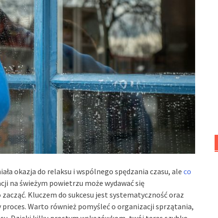
iała okazja do relaksu i wspólnego spędzania czasu, ale
co
cji na świeżym powietrzu może wydawać się
go zacząć. Kluczem do sukcesu jest systematyczność oraz
y proces. Warto również pomyśleć o organizacji sprzątania,
su. Dzięki kilku prostym wskazówkom, twój taras szybko