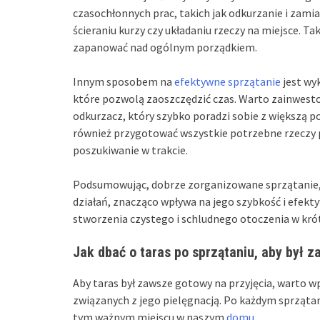
czasochłonnych prac, takich jak odkurzanie i zamia
ścieraniu kurzy czy układaniu rzeczy na miejsce. Ta
zapanować nad ogólnym porządkiem.
Innym sposobem na
efektywne sprzątanie
jest wy
które pozwolą zaoszczędzić czas. Warto zainwestow
odkurzacz, który szybko poradzi sobie z większą 
również przygotować wszystkie potrzebne rzeczy pr
poszukiwanie w trakcie.
Podsumowując, dobrze zorganizowane sprzątanie, k
działań, znacząco wpływa na jego szybkość i efekt
stworzenia czystego i schludnego otoczenia w kró
Jak dbać o taras po sprzątaniu, aby był 
Aby taras był zawsze gotowy na przyjęcia, warto w
związanych z jego pielęgnacją. Po każdym sprzątani
tym ważnym miejscu w naszym
domu
.