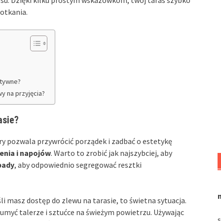
otkania.
ktywne?
y na przyjęcia?
asie?
óry pozwala przywrócić porządek i zadbać o estetykę
zenia i napojów
. Warto to zrobić jak najszybciej, aby
pady
, aby odpowiednio segregować resztki
 masz dostęp do zlewu na tarasie, to świetna sytuacja.
 umyć talerze i sztućce na świeżym powietrzu. Używając