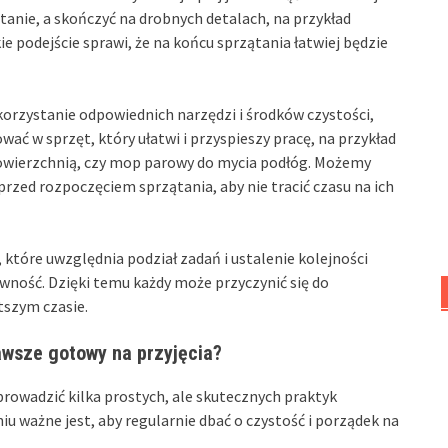
tanie, a skończyć na drobnych detalach, na przykład
kie podejście sprawi, że na końcu sprzątania łatwiej będzie
korzystanie odpowiednich narzędzi i środków czystości,
ać w sprzęt, który ułatwi i przyspieszy pracę, na przykład
powierzchnią, czy mop parowy do mycia podłóg. Możemy
zed rozpoczęciem sprzątania, aby nie tracić czasu na ich
tóre uwzględnia podział zadań i ustalenie kolejności
ywność. Dzięki temu każdy może przyczynić się do
tszym czasie.
zawsze gotowy na przyjęcia?
prowadzić kilka prostych, ale skutecznych praktyk
u ważne jest, aby regularnie dbać o czystość i porządek na