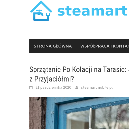
Skip
to
content
STRONA GŁÓWNA
WSPÓŁPRACA I KONTA
Sprzątanie Po Kolacji na Tarasie
z Przyjaciółmi?
21 października 2020
steamartmobile.pl