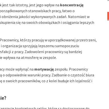
est tak istotny, jest jego wpływ na
koncentrację
uporządkowanych stanowiskach pracy, łatwo o
 i obniżenia jakości wykonywanych zadań. Natomiast w
skupienia się na swoich obowiązkach i osiągania lepszych
 Pracownicy, którzy pracują w uporządkowanej przestrzeni,
ść i organizacja sprzyjają lepszemu samopoczuciu
sfakcji z pracy. Zadowoleni pracownicy są bardziej
ie wpływa na atmosferę w zespole.
racy może wpłynąć na
motywację
zespołu. Pracownicy
ją o odpowiednie warunki pracy. Zadbanie o czystość biura
ę o swoich pracowników, co z kolei buduje ich lojalność i
mie?
iągnięcie konkretnych celów, które są dostosowane do