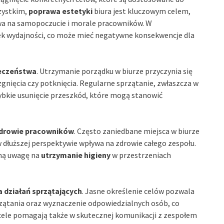
szystkim,
poprawa estetyki
biura jest kluczowym celem,
ywa na samopoczucie i morale pracowników. W
ek wydajności, co może mieć negatywne konsekwencje dla
ieczeństwa
. Utrzymanie porządku w biurze przyczynia się
zgnięcia czy potknięcia. Regularne sprzątanie, zwłaszcza w
ybkie usunięcie przeszkód, które mogą stanowić
drowie pracowników
. Często zaniedbane miejsca w biurze
w dłuższej perspektywie wpływa na zdrowie całego zespołu.
lną uwagę na
utrzymanie higieny
w przestrzeniach
 działań sprzątających
. Jasne określenie celów pozwala
tania oraz wyznaczenie odpowiedzialnych osób, co
 cele pomagają także w skutecznej komunikacji z zespołem