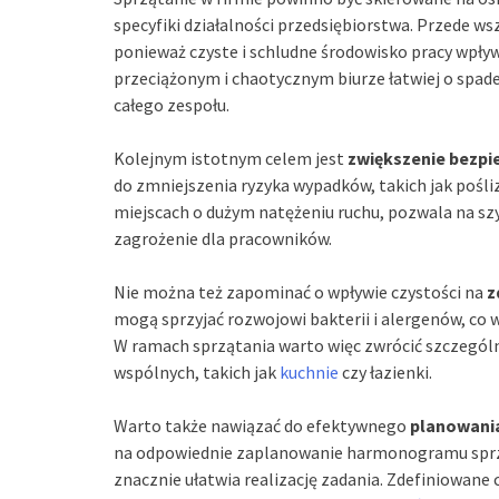
specyfiki działalności przedsiębiorstwa. Przede w
ponieważ czyste i schludne środowisko pracy wpł
przeciążonym i chaotycznym biurze łatwiej o spad
całego zespołu.
Kolejnym istotnym celem jest
zwiększenie bezp
do zmniejszenia ryzyka wypadków, takich jak pośli
miejscach o dużym natężeniu ruchu, pozwala na sz
zagrożenie dla pracowników.
Nie można też zapominać o wpływie czystości na
z
mogą sprzyjać rozwojowi bakterii i alergenów, co 
W ramach sprzątania warto więc zwrócić szczegó
wspólnych, takich jak
kuchnie
czy łazienki.
Warto także nawiązać do efektywnego
planowania
na odpowiednie zaplanowanie harmonogramu sprzą
znacznie ułatwia realizację zadania. Zdefiniowane