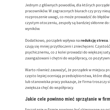
Jednym z głównych powodów, dla których porządek j
pracowników. W zagraconych biurach czy przy nie
rozproszenie uwagi, co może prowadzić do błędów
czystym otoczeniu, zespoły są bardziej skłonne do 
wyników.
Dodatkowo, porządek wpływa na
redukcję stresu
.
czują się mniej przytłoczeni i zniechęceni. Czysto
psychicznemu, co z kolei prowadzi do większej saty
zaangażowani i chętni do współpracy, co pozytywn
Warto również zauważyć, że porządek w miejscu p
często lepiej oceniają przedsiębiorstwa, które dba
lub stanowiska pracy pokazuje, że firma troszczy si
zwiększa chęć do współpracy.
Jakie cele powinno mieć sprzątanie w fir
Sprzątanie w firmie powinno być skierowane na os