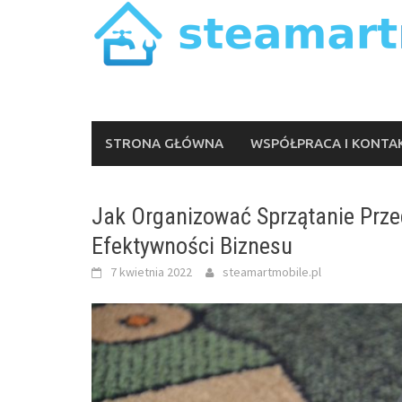
Skip
to
content
STRONA GŁÓWNA
WSPÓŁPRACA I KONTA
Jak Organizować Sprzątanie Prze
Efektywności Biznesu
7 kwietnia 2022
steamartmobile.pl