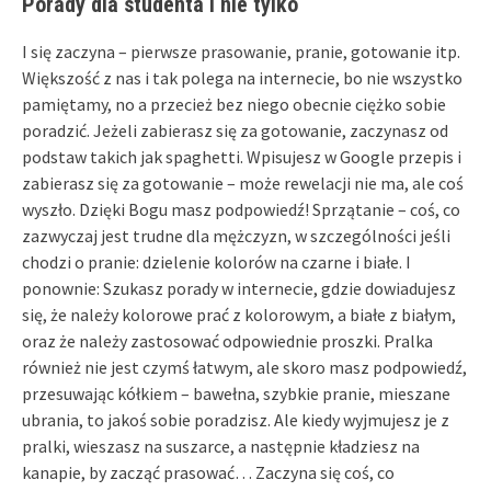
Porady dla studenta i nie tylko
I się zaczyna – pierwsze prasowanie, pranie, gotowanie itp.
Większość z nas i tak polega na internecie, bo nie wszystko
pamiętamy, no a przecież bez niego obecnie ciężko sobie
poradzić. Jeżeli zabierasz się za gotowanie, zaczynasz od
podstaw takich jak spaghetti. Wpisujesz w Google przepis i
zabierasz się za gotowanie – może rewelacji nie ma, ale coś
wyszło. Dzięki Bogu masz podpowiedź! Sprzątanie – coś, co
zazwyczaj jest trudne dla mężczyzn, w szczególności jeśli
chodzi o pranie: dzielenie kolorów na czarne i białe. I
ponownie: Szukasz porady w internecie, gdzie dowiadujesz
się, że należy kolorowe prać z kolorowym, a białe z białym,
oraz że należy zastosować odpowiednie proszki. Pralka
również nie jest czymś łatwym, ale skoro masz podpowiedź,
przesuwając kółkiem – bawełna, szybkie pranie, mieszane
ubrania, to jakoś sobie poradzisz. Ale kiedy wyjmujesz je z
pralki, wieszasz na suszarce, a następnie kładziesz na
kanapie, by zacząć prasować… Zaczyna się coś, co