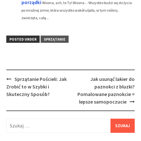
porządki
Wiosna, ach, to Ty! Wiosna… Wszystko budzi się do życia
po mroźnej zimie, która wszystko wokół uśpiła, w tym rośliny,
zwierzęta, całą...
POSTED UNDER
SPRZĄTANIE
Post
Sprzątanie Pościeli: Jak
Jak usunąć lakier do
navigation
Zrobić to w Szybki i
paznokci z bluzki?
Skuteczny Sposób?
Pomalowane paznokcie =
lepsze samopoczucie
Szukaj: