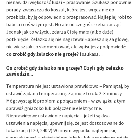
nienawidzi większość ludzi – prasowanie. Szukasz ponownie
porady, zwłaszcza do koszul, która jest wręcz nie do
przebicia, by ją odpowiednio przeprasować. Najlepiej robi to
babcia i coś w tym jest. No ale od czegoś trzeba zacząć.
Jednak jak to w życiu, zdarza Ci się małe (albo duże)
potknięcie. Żelazko się nie nagrzewa! Łapiesz się za głowę,
nie wiesz jak to skomentować, ale wpisujesz podpowiedź:
co zrobić gdy żelazko nie grzeje
? i szukasz…
C
o zrobić gdy żelazko nie grzeje
? Czyli gdy żelazko
zawiedzie…
Temperatura nie jest ustawiona prawidłowo – Pamiętaj, by
ustawić żądaną temperaturę. Zajmuje to ok. 2-3 minuty.
Mógł wystąpić problem z połączeniem – w związku z tym
sprawdź gniazdko lub połączenie elektryczne.
Nieprawidłowe ustawienie napięcia – jeżeli są dwa
ustawienia napięcia, upewnij się, że jest dostosowane do
lokalizacji (120, 240 V) W innym wypadku najlepiej się
skontaktować z właścicielem lokalu, lub z serwisem, gdzie