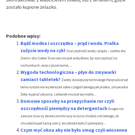
zostało kupione żelazko.
Podobne wpisy:
Bądź modna i oszczędna – prąd i woda. Pralka
zużycie wody na cykl
Oszczędność wody i prądu – zaleta dla
Ziemi i dla Ciebie To wcale nie jest wstydliwe, by oszczędzać na
rachunkach, wręcz przeciwnie,...
Wygoda technologiczna – płyn do zmywarki
zamiast tabletek?
Zalety dzisiejszej technologii Paręnaście lat
temu ludzie nie wyobrażali sobie czegoś takiego jak pralka, zmywarka.
Żeby wyprać ubrania, człowiek musiał się nieźle...
Domowe sposoby na przepychanie rur czyli
oszczędność pieniędzy na detergentach
Drogie nie
zawsze znaczy skuteczne Ile razy w życiu miałaś coś takiego, że
chciałaś kupić tanią rzecz, bo szkoda było Ci pieniędzy...
Czym myć okna aby nie było smug czyli wiosenne