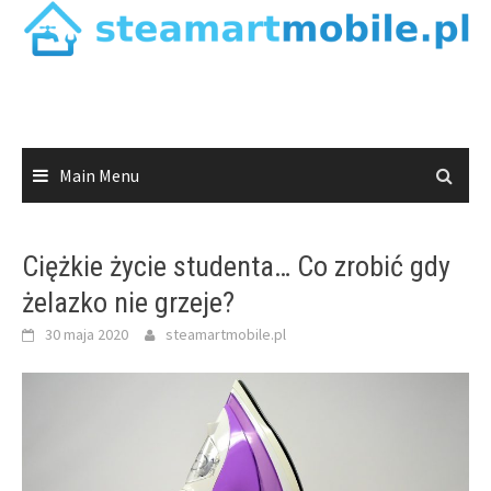
Skip
to
content
Main Menu
Ciężkie życie studenta… Co zrobić gdy
żelazko nie grzeje?
30 maja 2020
steamartmobile.pl